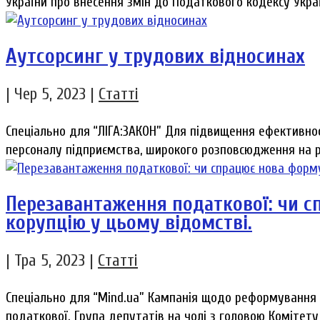
України про внесення змін до Податкового кодексу Украї
Аутсорсинг у трудових відносинах
|
Чер 5, 2023
|
Статті
Спеціально для “ЛІГА:ЗАКОН” Для підвищення ефективнос
персоналу підприємства, широкого розповсюдження на ри
Перезавантаження податкової: чи с
корупцію у цьому відомстві.
|
Тра 5, 2023
|
Статті
Спеціально для “Mind.ua” Кампанія щодо реформування 
податкової. Група депутатів на чолі з головою Комітету 