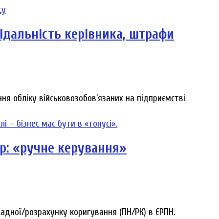
ідальність керівника, штрафи
ня обліку військовозобов’язаних на підприємстві
р: «ручне керування»
адної/розрахунку коригування (ПН/РК) в ЄРПН.