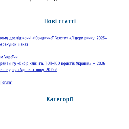
Нові статті
овому дослідженні «Юридичної Газети» «Лідери ринку-2026»
озрахунок, наказ
рм України
рейтингу «Вибір клієнта. ТОП-100 юристів України» — 2026
 конкурсу «Адвокат року-2025»!
 Forum”
Категорії