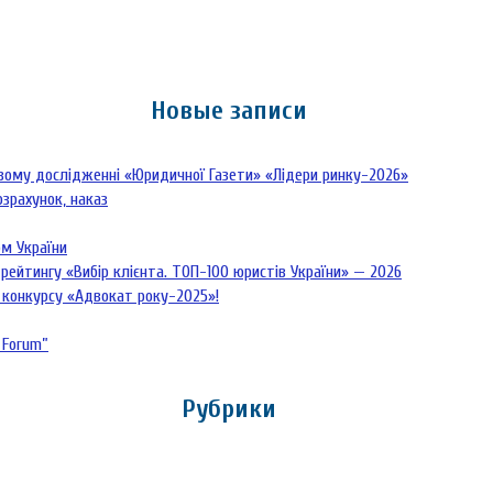
Новые записи
овому дослідженні «Юридичної Газети» «Лідери ринку-2026»
озрахунок, наказ
рм України
рейтингу «Вибір клієнта. ТОП-100 юристів України» — 2026
 конкурсу «Адвокат року-2025»!
 Forum”
Рубрики