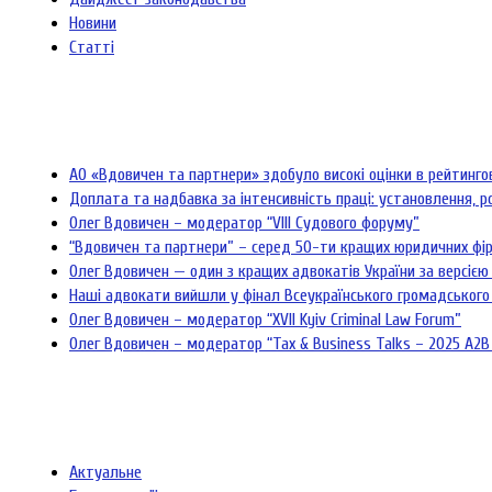
Новини
Статті
АО «Вдовичен та партнери» здобуло високі оцінки в рейтинг
Доплата та надбавка за інтенсивність праці: установлення, р
Олег Вдовичен – модератор “VIII Судового форуму”
“Вдовичен та партнери” – серед 50-ти кращих юридичних фі
Олег Вдовичен — один з кращих адвокатів України за версією 
Наші адвокати вийшли у фінал Всеукраїнського громадського
Олег Вдовичен – модератор “XVII Kyiv Criminal Law Forum”
Олег Вдовичен – модератор “Tax & Business Talks – 2025 A2B
Актуальне