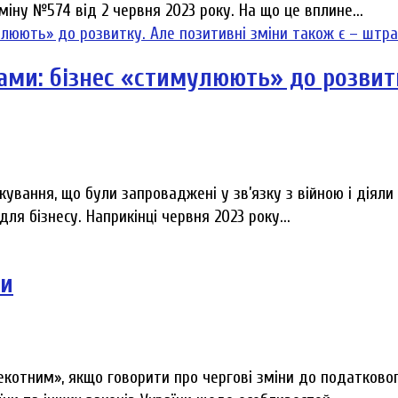
іну №574 від 2 червня 2023 року. На що це вплине...
ками: бізнес «стимулюють» до розвит
кування, що були запроваджені у зв’язку з війною і діял
ля бізнесу. Наприкінці червня 2023 року...
ни
пекотним», якщо говорити про чергові зміни до податково