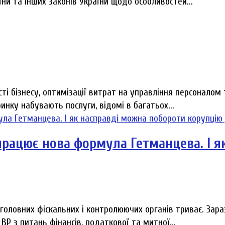
ни та інших законів України щодо особливостей...
ті бізнесу, оптимізації витрат на управління персоналом
нку набувають послуги, відомі в багатьох...
працює нова формула Гетманцева. І 
головних фіскальних і контролюючих органів триває. Зар
ВР з питань фінансів, податкової та митної...