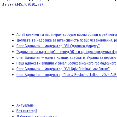
3 з 37
«
1
2
3
4
5
...
10
20
30
...
»
37
АО «Вдовичен та партнери» здобуло високі оцінки в рейтинг
Доплата та надбавка за інтенсивність праці: установлення, р
Олег Вдовичен – модератор “VIII Судового форуму”
“Вдовичен та партнери” – серед 50-ти кращих юридичних фі
Олег Вдовичен — один з кращих адвокатів України за версією 
Наші адвокати вийшли у фінал Всеукраїнського громадського
Олег Вдовичен – модератор “XVII Kyiv Criminal Law Forum”
Олег Вдовичен – модератор “Tax & Business Talks – 2025 A2B
Актуальне
Без категорії
Дайджест законодавства