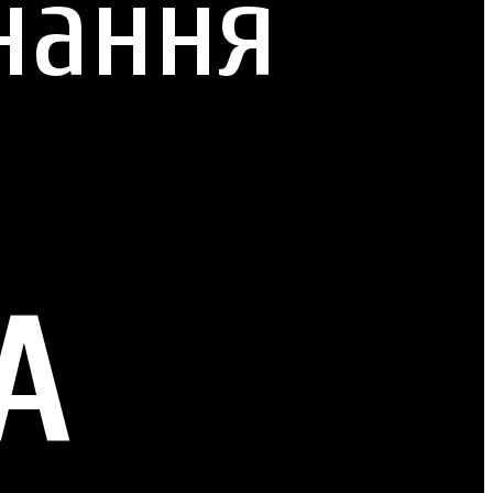
нання
А