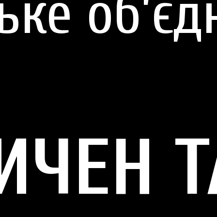
ьке об’єд
ИЧЕН Т