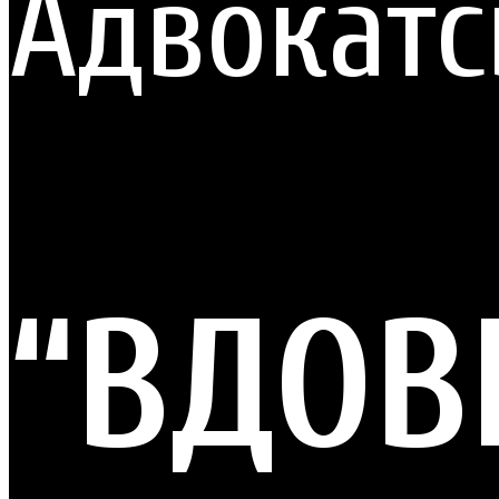
Адвокатс
“ВДОВ