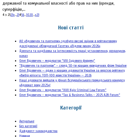
державної та комунальної власності або прав на них (оренди,
суперфіцію,...
4 з 23
23
«
...
2
3
4
5
6
...
10
20
...
»
23
Нові статті
АО «Вдовичен та партнери» здобуло високі оцінки в рейтинговому
дослідженні «Юридичної Газети» «Лідери ринку-2026»
Доплата та надбавка за інтенсивність праці: установлення, розрахунок,
наказ
Олег Вдовичен – модератор “VIII Судового форуму”
“Вдовичен та партнери” – серед 50-ти кращих юридичних фірм України
Олег Вдовичен — один з кращих адвокатів України за версією рейтингу
«Вибір клієнта. ТОП-100 юристів України» — 2026
Наші адвокати вийшли у фінал Всеукраїнського громадського конкурсу
«Адвокат року-2025»!
Олег Вдовичен – модератор “XVII Kyiv Criminal Law Forum”
Олег Вдовичен – модератор “Tax & Business Talks – 2025 A2B Forum”
Категорії
Актуальне
Без категорії
Дайджест законодавства
Новини