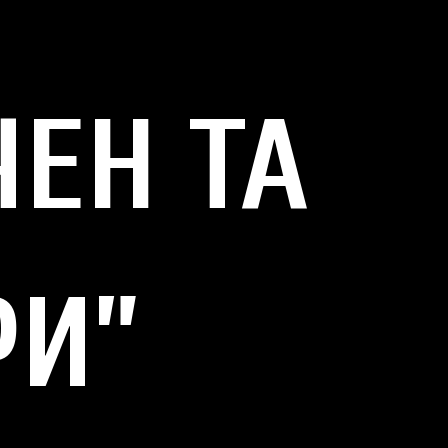
ЕН ТА
РИ”