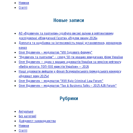
Новини
Статті
Новые записи
АО «Вдовичен та партнери» здобуло високі оцінки в рейтинговому
дослідженні «Юридичної Газети» «Лідери ринку-2026»
Доплата та надбавка за інтенсивність праці: установлення, розрахунок,
наказ
Олег Вдовичен – модератор “VIII Судового форуму”
“Вдовичен та партнери” – серед 50-ти кращих юридичних фірм України
Олег Вдовичен — один з кращих адвокатів України за версією рейтингу
«Вибір клієнта. ТОП-100 юристів України» — 2026
Наші адвокати вийшли у фінал Всеукраїнського громадського конкурсу
«Адвокат року-2025»!
Олег Вдовичен – модератор “XVII Kyiv Criminal Law Forum”
Олег Вдовичен – модератор “Tax & Business Talks – 2025 A2B Forum”
Рубрики
Актуальне
Без категорії
Дайджест законодавства
Новини
Статті