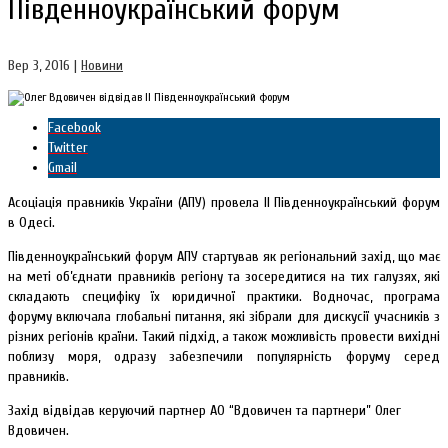
Південноукраїнський форум
Вер 3, 2016
|
Новини
Facebook
Twitter
Gmail
Асоціація правників України (АПУ) провела ІІ Південноукраїнський форум
в Одесі.
Південноукраїнський форум АПУ стартував як регіональний захід, що має
на меті об’єднати правників регіону та зосередитися на тих галузях, які
складають специфіку їх юридичної практики. Водночас, програма
форуму включала глобальні питання, які зібрали для дискусії учасників з
різних регіонів країни. Такий підхід, а також можливість провести вихідні
поблизу моря, одразу забезпечили популярність форуму серед
правників.
Захід відвідав керуючий партнер АО “Вдовичен та партнери” Олег
Вдовичен.