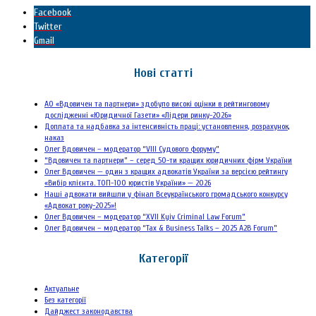
Facebook
Twitter
Gmail
Нові статті
АО «Вдовичен та партнери» здобуло високі оцінки в рейтинговому
дослідженні «Юридичної Газети» «Лідери ринку-2026»
Доплата та надбавка за інтенсивність праці: установлення, розрахунок,
наказ
Олег Вдовичен – модератор “VIII Судового форуму”
“Вдовичен та партнери” – серед 50-ти кращих юридичних фірм України
Олег Вдовичен — один з кращих адвокатів України за версією рейтингу
«Вибір клієнта. ТОП-100 юристів України» — 2026
Наші адвокати вийшли у фінал Всеукраїнського громадського конкурсу
«Адвокат року-2025»!
Олег Вдовичен – модератор “XVII Kyiv Criminal Law Forum”
Олег Вдовичен – модератор “Tax & Business Talks – 2025 A2B Forum”
Категорії
Актуальне
Без категорії
Дайджест законодавства