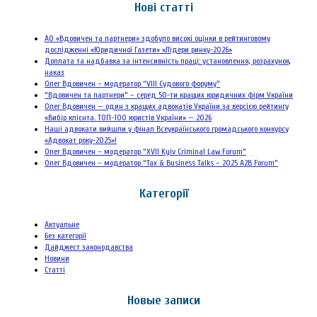
Нові статті
АО «Вдовичен та партнери» здобуло високі оцінки в рейтинговому
дослідженні «Юридичної Газети» «Лідери ринку-2026»
Доплата та надбавка за інтенсивність праці: установлення, розрахунок,
наказ
Олег Вдовичен – модератор “VIII Судового форуму”
“Вдовичен та партнери” – серед 50-ти кращих юридичних фірм України
Олег Вдовичен — один з кращих адвокатів України за версією рейтингу
«Вибір клієнта. ТОП-100 юристів України» — 2026
Наші адвокати вийшли у фінал Всеукраїнського громадського конкурсу
«Адвокат року-2025»!
Олег Вдовичен – модератор “XVII Kyiv Criminal Law Forum”
Олег Вдовичен – модератор “Tax & Business Talks – 2025 A2B Forum”
Категорії
Актуальне
Без категорії
Дайджест законодавства
Новини
Статті
Новые записи