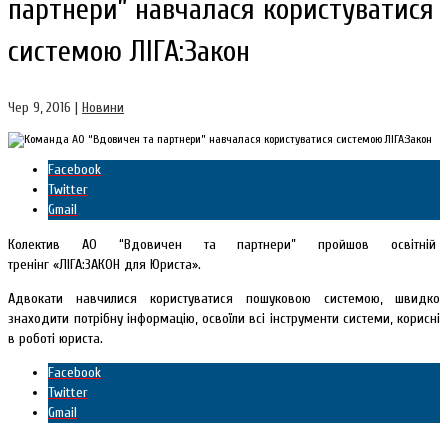
партнери” навчалася користуватися
системою ЛІГА:Закон
Чер 9, 2016
|
Новини
Facebook
Twitter
Gmail
Колектив АО “Вдовичен та партнери” пройшов освітній
тренінг «ЛІГА:ЗАКОН для Юриста».
Адвокати навчилися користуватися пошуковою системою,
швидко
знаходити потрібну інформацію, освоїли всі інструменти системи, корисні
в роботі юриста.
Facebook
Twitter
Gmail