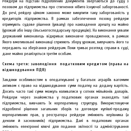
Рейдери на підставі підроблених документів звертаються до суду з
позовом до підприємства про стягнення нібито існуючої заборгованості.
До речі, рейдер цілком законно може викупити таку заборгованість у
кредиторів підприємства. В рамках забезпечення позову рейдери
отримують судове рішення (ухвалу) про накладення арешту на майно
(урожай або іншу сільськогосподарську продукцію). На виконання ухвали
державний виконавець відкриває виконавче провадження, в рамках
Якого вмотивовані виконавці сприяють збору урожаю, вилучають його та
передають на зберігання рейдерам. Поки триває розгляд справи в суді,
дане майно реалізується третім особам.
Схема третя: заволодіння податковим кредитом (права на
відшкодування ПДВ)
Завдяки особливостям в оподаткуванні у багатьох аграріїв вагомим
активом є право на відшкодування суми податку на додану вартість.
Досить часто такі суми можуть коливатися у сотнях мільйонів доларів.
Рейдери через знайомства у податкових органах знаходять такі
підприємства, вивчають їх корпоративну структуру. Використовуючи
підроблені рішення загальних зборів та договори купівлі-продажу
корпоративних прав, у реєстратора рейдери змінюють керівника (а
деколи й засновників) підприємства. Далі в податкових органах
змінюють електронні ключі для подання звітності та адміністрування