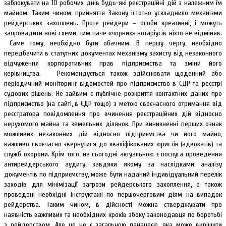
заблокувати на 10 робочих днів будь-які реєстраційні дій з належним їм
майном. Таким чином, прийняття Закону істотно ускладнило механізми
рейдерських захоплень. Проте рейдери – особи креативні, і можуть
запровадити нові схеми, тим паче «чорних» нотаріусів ніхто не відміняв.
Саме тому, необхідно бути обачним. В першу чергу, необхідно
передбачити в статутних документах механізму захисту від незаконного
відчуження корпоративних прав підприємства та зміни його
керівництва. Рекомендується також здійснювати щоденний або
періодичний моніторинг відомостей про підприємство в ЄДР та реєстрі
судових рішень. Не зайвим є публічне розкриття контактних даних про
підприємство (на сайті, в ЄДР тощо) з метою своєчасного отримання від
реєстратора повідомлення про вчинення реєстраційних дій відносно
нерухомого майна та земельних ділянок. При виникненні перших ознак
можливих незаконних дій відносно підприємства чи його майно,
важливо своєчасно звернутися до кваліфікованих юристів (адвокатів) та
служб охорони. Крім того, на сьогодні актуальною є послуга проведення
антирейдерського аудиту, завдяки якому за наслідками аналізу
документів по підприємству, може бути наданий індивідуальний перелік
заходів для мінімізації загрози рейдерського захоплення, а також
проведені необхідні інструктажі по першочерговим діям на випадок
рейдерства. Таким чином, в дійсності можна стверджувати про
наявність важливих та необхідних кроків збоку законодавця по боротьбі
з рейдерством. Але це не є загальною панацеєю, яка може вирішити