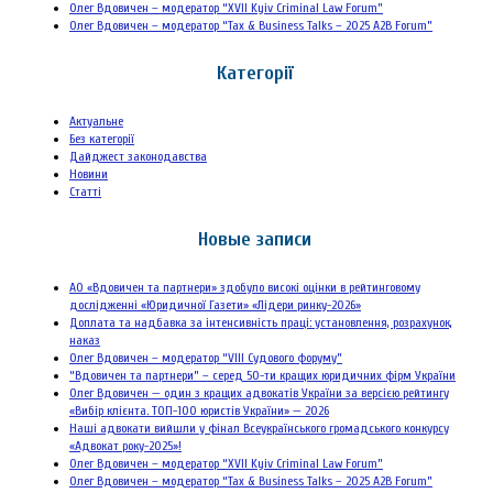
Олег Вдовичен – модератор “XVII Kyiv Criminal Law Forum”
Олег Вдовичен – модератор “Tax & Business Talks – 2025 A2B Forum”
Категорії
Актуальне
Без категорії
Дайджест законодавства
Новини
Статті
Новые записи
АО «Вдовичен та партнери» здобуло високі оцінки в рейтинговому
дослідженні «Юридичної Газети» «Лідери ринку-2026»
Доплата та надбавка за інтенсивність праці: установлення, розрахунок,
наказ
Олег Вдовичен – модератор “VIII Судового форуму”
“Вдовичен та партнери” – серед 50-ти кращих юридичних фірм України
Олег Вдовичен — один з кращих адвокатів України за версією рейтингу
«Вибір клієнта. ТОП-100 юристів України» — 2026
Наші адвокати вийшли у фінал Всеукраїнського громадського конкурсу
«Адвокат року-2025»!
Олег Вдовичен – модератор “XVII Kyiv Criminal Law Forum”
Олег Вдовичен – модератор “Tax & Business Talks – 2025 A2B Forum”