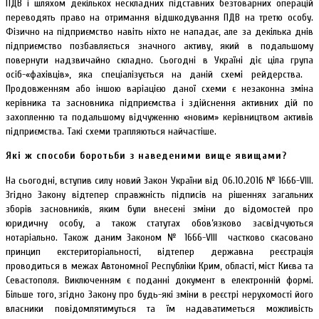
ПДВ і шляхом декількох нескладних підставних безтоварних операцій
переводять право на отримання відшкодування ПДВ на третю особу.
Фізично на підприємство навіть ніхто не нападає, але за декілька днів
підприємство позбавляється значного активу, який в подальшому
повернути надзвичайно складно. Сьогодні в Україні діє ціла група
осіб-«фахівців», яка спеціалізується на даній схемі рейдерства.
Продовженням або іншою варіацією даної схеми є незаконна зміна
керівника та засновника підприємства і здійснення активних дій по
захопленню та подальшому відчуженню «новим» керівництвом активів
підприємства. Такі схеми трапляються найчастіше.
Які ж способи боротьби з наведеними вище явищами?
На сьогодні, вступив силу новий Закон України від 06.10.2016 № 1666-VIII.
Згідно Закону відтепер справжність підписів на рішеннях загальних
зборів засновників, яким були внесені зміни до відомостей про
юридичну особу, а також статутах обов’язково засвідчуються
нотаріально. Також даним Законом № 1666-VIII частково скасовано
принцип екстериторіальності, відтепер державна реєстрація
проводиться в межах Автономної Республіки Крим, області, міст Києва та
Севастополя. Виключенням є поданні документ в електронній формі.
Більше того, згідно Закону про будь-які зміни в реєстрі нерухомості його
власники повідомлятимуться та їм надаватиметься можливість