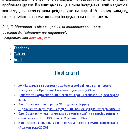
проблему відразу. В наших умовах це є лише інструмент, який надається
кожному для захисту коли рейдер уже на порозі. У такому випадку,
головне вміло та своєчасно таким інструментом скористатися.
Андрій Молчанов, керівник практики контрактного права,
адвокат АО “Вдовичен та партнери”.
Спеціально для
Agravery.com
Facebook
Twitter
Gmail
Нові статті
АО «Вдовичен та партнери» здобуло високі оцінки в рейтинговому
дослідженні «Юридичної Газети» «Лідери ринку-2026»
Доплата та надбавка за інтенсивність праці: установлення, розрахунок,
наказ
Олег Вдовичен – модератор “VIII Судового форуму”
“Вдовичен та партнери” – серед 50-ти кращих юридичних фірм України
Олег Вдовичен — один з кращих адвокатів України за версією рейтингу
«Вибір клієнта. ТОП-100 юристів України» — 2026
Наші адвокати вийшли у фінал Всеукраїнського громадського конкурсу
«Адвокат року-2025»!