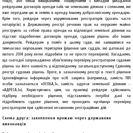
тощо), або більш вишуканими. Поширеними є випадки укладання
рейдерами договорів оренди паїв чи земельних ділянок з селянами, які
вже передали цю ж землю в оренду іншому добросовісному орендарю.
Крім того, рейдери через корумпованих реєстраторів (досить часто
нотаріусів) в Державному реєстрі речових прав на нерухоме майно
реєструють за собою права оренди на відповідні земельні ділянки на
підставі підроблених договорів оренди, судових рішень або інших
документів. Рейдерам у поміч в цьому суди, які залишилися на
тимчасово окупованих територіях (рішення цих суддів, які датовані до
лютого 2014 року легко підробити та не просто перевірити). Нагадаємо,
що сьогодні запроваджено обов’язкову перевірку реєстратором судових
рішень на його наявність у відповідному загальнодоступному Єдиному
реєстрі судових рішень. Проте, в зазначеному реєстрі в тексті рішення
ідентифікуюча інформація про осіб закрита (наприклад, замість ПІП
особи зазначається «ОСОБА_1», замість адреси земельної ділянки –
«АДРЕСА_1»). Користуючись цим, на практиці рейдери здійснюють
підбірку необхідного рішення, підставляють потрібні дані та
підроблюють судове рішення, яке проходить «успішну» перевірку
реєстратором при здійсненні незаконних реєстраційних дій.
Схема друга: захоплення врожаю через державних
виконавців