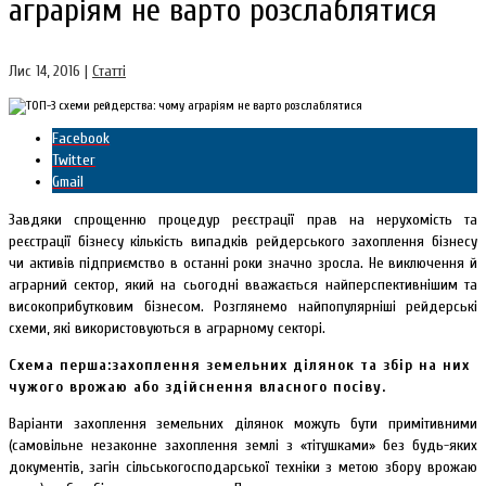
аграріям не варто розслаблятися
Лис 14, 2016
|
Статті
Facebook
Twitter
Gmail
Завдяки спрощенню процедур реєстрації прав на нерухомість та
реєстрації бізнесу кількість випадків рейдерського захоплення бізнесу
чи активів підприємство в останні роки значно зросла. Не виключення й
аграрний сектор, який на сьогодні вважається найперспективнішим та
високоприбутковим бізнесом. Розглянемо найпопулярніші рейдерські
схеми, які використовуються в аграрному секторі.
Схема перша:захоплення земельних ділянок та збір на них
чужого врожаю або здійснення власного посіву.
Варіанти захоплення земельних ділянок можуть бути примітивними
(самовільне незаконне захоплення землі з «тітушками» без будь-яких
документів, загін сільськогосподарської техніки з метою збору врожаю