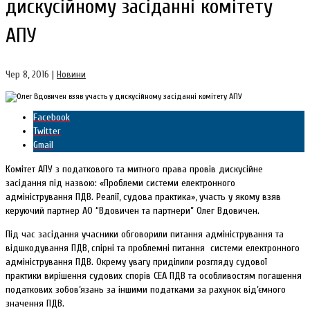
дискусійному засіданні комітету
АПУ
Чер 8, 2016
|
Новини
Facebook
Twitter
Gmail
Комітет АПУ з податкового та митного права провів дискусійне
засідання під назвою: «Проблеми системи електронного
адміністрування ПДВ. Реалії, судова практика», участь у якому взяв
керуючий партнер АО “Вдовичен та партнери” Олег Вдовичен.
Під час засідання учасники обговорили питання
адміністрування та
відшкодування ПДВ, спірні та проблемні питання системи електронного
адміністрування ПДВ. Окрему увагу приділили розгляду судової
практики вирішення судових спорів СЕА ПДВ та особливостям погашення
податкових зобов’язань за іншими податками за рахунок від’ємного
значення ПДВ.