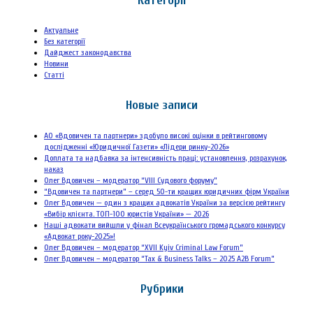
Категорії
Актуальне
Без категорії
Дайджест законодавства
Новини
Статті
Новые записи
АО «Вдовичен та партнери» здобуло високі оцінки в рейтинговому
дослідженні «Юридичної Газети» «Лідери ринку-2026»
Доплата та надбавка за інтенсивність праці: установлення, розрахунок,
наказ
Олег Вдовичен – модератор “VIII Судового форуму”
“Вдовичен та партнери” – серед 50-ти кращих юридичних фірм України
Олег Вдовичен — один з кращих адвокатів України за версією рейтингу
«Вибір клієнта. ТОП-100 юристів України» — 2026
Наші адвокати вийшли у фінал Всеукраїнського громадського конкурсу
«Адвокат року-2025»!
Олег Вдовичен – модератор “XVII Kyiv Criminal Law Forum”
Олег Вдовичен – модератор “Tax & Business Talks – 2025 A2B Forum”
Рубрики