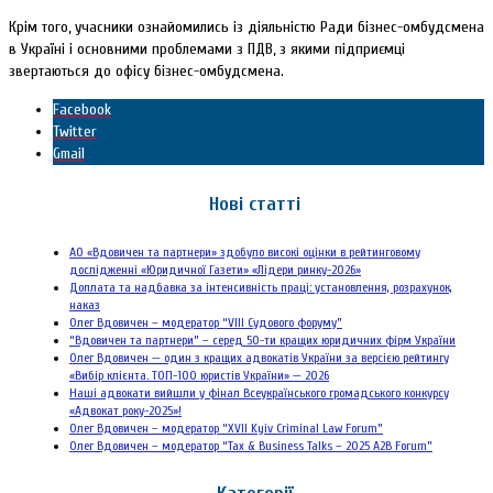
Крім того, учасники ознайомились із
діяльністю Ради бізнес-омбудсмена
в Україні
і основними проблемами з ПДВ, з якими підприємці
звертаються до офісу бізнес-омбудсмена.
Facebook
Twitter
Gmail
Нові статті
АО «Вдовичен та партнери» здобуло високі оцінки в рейтинговому
дослідженні «Юридичної Газети» «Лідери ринку-2026»
Доплата та надбавка за інтенсивність праці: установлення, розрахунок,
наказ
Олег Вдовичен – модератор “VIII Судового форуму”
“Вдовичен та партнери” – серед 50-ти кращих юридичних фірм України
Олег Вдовичен — один з кращих адвокатів України за версією рейтингу
«Вибір клієнта. ТОП-100 юристів України» — 2026
Наші адвокати вийшли у фінал Всеукраїнського громадського конкурсу
«Адвокат року-2025»!
Олег Вдовичен – модератор “XVII Kyiv Criminal Law Forum”
Олег Вдовичен – модератор “Tax & Business Talks – 2025 A2B Forum”