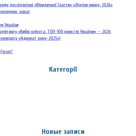
овому дослідженні «Юридичної Газети» «Лідери ринку-2026»
озрахунок, наказ
рм України
рейтингу «Вибір клієнта. ТОП-100 юристів України» — 2026
 конкурсу «Адвокат року-2025»!
 Forum”
Категорії
Новые записи