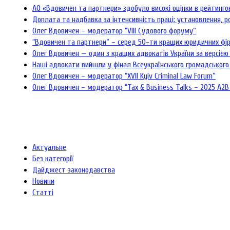
АО «Вдовичен та партнери» здобуло високі оцінки в рейтинг
Доплата та надбавка за інтенсивність праці: установлення, р
Олег Вдовичен – модератор “VIII Судового форуму”
“Вдовичен та партнери” – серед 50-ти кращих юридичних фі
Олег Вдовичен — один з кращих адвокатів України за версією 
Наші адвокати вийшли у фінал Всеукраїнського громадського
Олег Вдовичен – модератор “XVII Kyiv Criminal Law Forum”
Олег Вдовичен – модератор “Tax & Business Talks – 2025 A2B
Актуальне
Без категорії
Дайджест законодавства
Новини
Статті