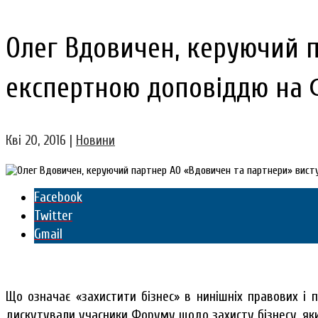
Олег Вдовичен, керуючий п
експертною доповіддю на Ф
Кві 20, 2016
|
Новини
Facebook
Twitter
Gmail
Що означає «захистити бізнес» в нинішніх правових і 
дискутували учасники Форуму щодо захисту бізнесу, який