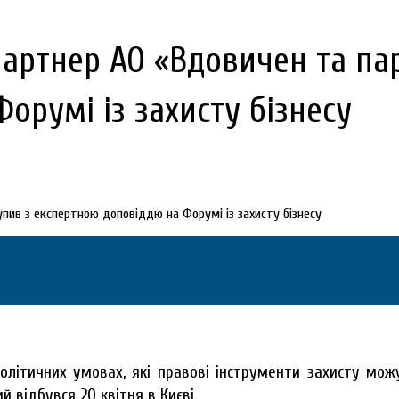
артнер АО «Вдовичен та па
орумі із захисту бізнесу
політичних умовах, які правові інструменти захисту мо
 відбувся 20 квітня в Києві.