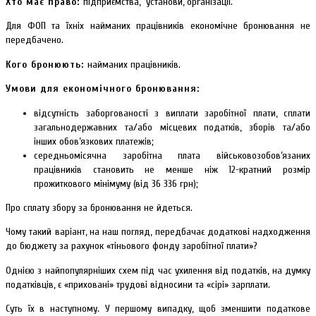
Хто має право:
підприємства, установи, організації.
Для ФОП та їхніх найманих працівників економічне бронювання не
передбачено.
Кого бронюють:
найманих працівників.
Умови для економічного бронювання:
відсутність заборгованості з виплати заробітної плати, сплати
загальнодержавних та/або місцевих податків, зборів та/або
інших обов’язкових платежів;
середньомісячна заробітна плата військовозобов’язаних
працівників становить не менше ніж 12-кратний розмір
прожиткового мінімуму (від 36 336 грн);
Про сплату збору за бронювання не йдеться.
Чому такий варіант, на наш погляд, передбачає додаткові надходження
до бюджету за рахунок «тіньового фонду заробітної плати»?
Однією з найпопулярніших схем під час ухилення від податків, на думку
податківців, є «приховані» трудові відносини та «сірі» зарплати.
Суть їх в наступному. У першому випадку, щоб зменшити податкове