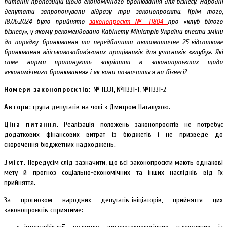
питанні пропозицій щодо економічного бронювання для бізнесу.
Народні
депутати запропонували
відразу три законопроєкти. Крім того,
18.06.2024 було прийнято
законопроєкт № 11804
про «клуб білого
бізнесу», у якому рекомендовано Кабінету Міністрів України внести зміни
до порядку бронювання та передбачити автоматичне 25-відсоткове
бронювання військовозобов’язаних працівників для учасників «клубу». Які
саме норми пропонують закріпити в законопроєктах щодо
«економічного бронювання» і як вони позначаться на бізнесі?
Номери законопроєктів:
№ 11331, №11331-1, №11331-2
Автори
: група депутатів на чолі з Дмитром Наталухою.
Ціна
питання
. Реалізація положень законопроєктів не потребує
додаткових фінансових витрат із бюджетів і не призведе до
скорочення бюджетних надходжень.
Зміст
. Передусім слід зазначити, що всі законопроєкти мають однакові
мету й прогноз соціально-економічних та інших наслідків від їх
прийняття.
За прогнозом народних депутатів-ініціаторів, прийняття цих
законопроєктів сприятиме: