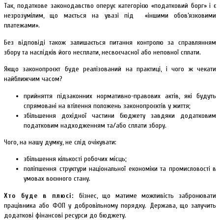
Так, податкове законодавство оперує категорією «податковий борг» і є
незрозумілим, що мається на увазі під «іншими обов’язковими
платежами».
Без відповіді також залишається питання контролю за справлянням
збору та наслідків його несплати, несвоєчасної або неповної сплати.
Якщо законопроєкт буде реалізований на практиці, і чого ж чекати
найближчим часом?
прийняття підзаконних нормативно-правових актів, які будуть
спрямовані на втілення положень законопроєктів у життя;
збільшення дохідної частини бюджету завдяки додатковим
податковим надходженням та/або сплати збору.
Чого, на нашу думку, не слід очікувати:
збільшення кількості робочих місць;
поліпшення структури національної економіки та промисловості в
умовах воєнного стану.
Хто буде в плюсі:
бізнес, що матиме можливість забронювати
працівника або ФОП у добровільному порядку. Держава, що залучить
додаткові фінансові ресурси до бюджету.