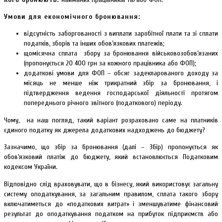
Умови для економічного бронювання:
відсутність заборгованості з виплати заробітної плати та зі сплати
податків, зборів та інших обов’язкових платежів;
щомісячна сплата збору за бронювання військовозобов’язаних
(пропонується 20 400 грн за кожного працівника або ФОП);
додаткові умови для ФОП – обсяг задекларованого доходу за
місяць не менше ніж трикратний збір за бронювання, і
підтвердження ведення господарської діяльності протягом
попереднього річного звітного (податкового) періоду.
Чому, на наш погляд, такий варіант розраховано саме на платників
єдиного податку як джерела додаткових надходжень до бюджету?
Зазначимо, що збір за бронювання (далі – Збір) пропонується як
обов’язковий платіж до бюджету, який встановлюється Податковим
кодексом України.
Відповідно слід враховувати, що в бізнесу, який використовує загальну
систему оподаткування, за загальним правилом, сплата такого збору
включатиметься до «податкових витрат» і зменшуватиме фінансовий
результат до оподаткування податком на прибуток підприємств або