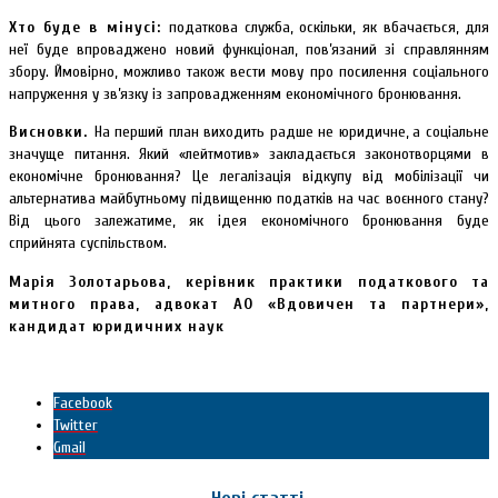
Хто буде в мінусі:
податкова служба, оскільки, як вбачається, для
неї буде впроваджено новий функціонал, пов’язаний зі справлянням
збору. Ймовірно, можливо також вести мову про посилення соціального
напруження у зв’язку із запровадженням економічного бронювання.
Висновки.
На перший план виходить радше не юридичне, а соціальне
значуще питання. Який «лейтмотив» закладається законотворцями в
економічне бронювання? Це легалізація відкупу від мобілізації чи
альтернатива майбутньому підвищенню податків на час воєнного стану?
Від цього залежатиме, як ідея економічного бронювання буде
сприйнята суспільством.
Марія Золотарьова, керівник практики податкового та
митного права, адвокат АО «Вдовичен та партнери»,
кандидат юридичних наук
Facebook
Twitter
Gmail