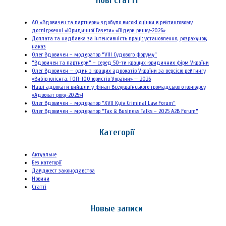
Нові статті
АО «Вдовичен та партнери» здобуло високі оцінки в рейтинговому
дослідженні «Юридичної Газети» «Лідери ринку-2026»
Доплата та надбавка за інтенсивність праці: установлення, розрахунок,
наказ
Олег Вдовичен – модератор “VIII Судового форуму”
“Вдовичен та партнери” – серед 50-ти кращих юридичних фірм України
Олег Вдовичен — один з кращих адвокатів України за версією рейтингу
«Вибір клієнта. ТОП-100 юристів України» — 2026
Наші адвокати вийшли у фінал Всеукраїнського громадського конкурсу
«Адвокат року-2025»!
Олег Вдовичен – модератор “XVII Kyiv Criminal Law Forum”
Олег Вдовичен – модератор “Tax & Business Talks – 2025 A2B Forum”
Категорії
Актуальне
Без категорії
Дайджест законодавства
Новини
Статті
Новые записи