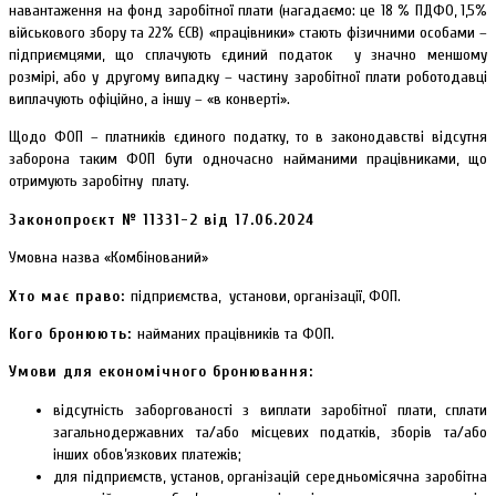
навантаження на фонд заробітної плати (нагадаємо: це 18 % ПДФО, 1,5%
військового збору та 22% ЄСВ) «працівники» стають фізичними особами –
підприємцями, що сплачують єдиний податок у значно меншому
розмірі, або у другому випадку – частину заробітної плати роботодавці
виплачують офіційно, а іншу – «в конверті».
Щодо ФОП – платників єдиного податку, то в законодавстві відсутня
заборона таким ФОП бути одночасно найманими працівниками, що
отримують заробітну плату.
Законопроєкт № 11331-2 від 17.06.2024
Умовна назва «Комбінований»
Хто має право:
підприємства, установи, організації, ФОП.
Кого бронюють:
найманих працівників та ФОП.
Умови для економічного бронювання:
відсутність заборгованості з виплати заробітної плати, сплати
загальнодержавних та/або місцевих податків, зборів та/або
інших обов’язкових платежів;
для підприємств, установ, організацій середньомісячна заробітна