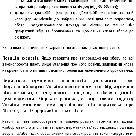
плата військовозобов’язаних працівників становить не менше ніж
12-кратний розмір прожиткового мінімуму (від 36 336 грн);
додаткові для ФОП – факт реєстрації як ФОП не пізніше ніж за 6
календарних місяців до набрання чинності цим законопроєктом,
обсяг задекларованого доходу за місяць не менше ніж
трикратний збір за бронювання, та щомісячна сплата збору до
бюджету.
Як бачимо, фактично, цей варіант є поєднанням двох попередніх.
Позиція юристів
. Якщо говорити про запровадження збору, то всі
законопроєкти дають лише уявлення про його розмір, залишаючи «поза
кадром» багато питань практичної реалізації економічного бронювання.
Видається сумнівною пропозиція доповнити саме
Податковий кодекс України положенням про збір, адже він
ніяк не вкладається у поняття податку та збору згідно із
цим кодексом. Збір «потрапив» до Податкового кодексу
України можливо тому, що більше, ніж податкова, про
бізнес у нашій державі не знає ніхто.
Разом з тим застосовувані в законопроєктах терміни на кшталт
«заборгованість зі сплати загальнодержавних та/або місцевих податків,
зборів та/або інших обов’язкових платежів» роблять текст «сируватим».