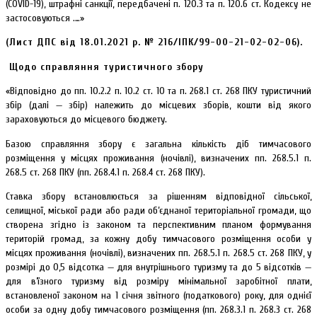
(COVID-19), штрафні санкції, передбачені п. 120.3 та п. 120.6 ст. Кодексу не
застосовуються .…»
(Лист ДПС від 18.01.2021 р. № 216/ІПК/99-00-21-02-02-06).
Щодо справляння туристичного збору
«Відповідно до пп. 10.2.2 п. 10.2 ст. 10 та п. 268.1 ст. 268 ПКУ туристичний
збір (далі — збір) належить до місцевих зборів, кошти від якого
зараховуються до місцевого бюджету.
Базою справляння збору є загальна кількість діб тимчасового
розміщення у місцях проживання (ночівлі), визначених пп. 268.5.1 п.
268.5 ст. 268 ПКУ (пп. 268.4.1 п. 268.4 ст. 268 ПКУ).
Ставка збору встановлюється за рішенням відповідної сільської,
селищної, міської ради або ради об’єднаної територіальної громади, що
створена згідно із законом та перспективним планом формування
територій громад, за кожну добу тимчасового розміщення особи у
місцях проживання (ночівлі), визначених пп. 268.5.1 п. 268.5 ст. 268 ПКУ, у
розмірі до 0,5 відсотка — для внутрішнього туризму та до 5 відсотків —
для в’їзного туризму від розміру мінімальної заробітної плати,
встановленої законом на 1 січня звітного (податкового) року, для однієї
особи за одну добу тимчасового розміщення (пп. 268.3.1 п. 268.3 ст. 268