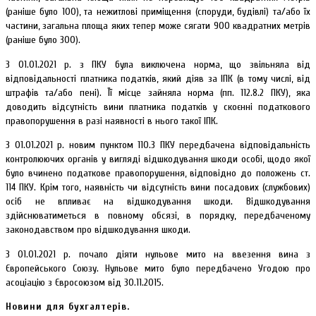
(раніше було 100), та нежитлові приміщення (споруди, будівлі) та/або їх
частини, загальна площа яких тепер може сягати 900 квадратних метрів
(раніше було 300).
З 01.01.2021 р. з ПКУ була виключена норма, що звільняла від
відповідальності платника податків, який діяв за ІПК (в тому числі, від
штрафів та/або пені). Її місце зайняла норма (пп. 112.8.2 ПКУ), яка
доводить відсутність вини платника податків у скоєнні податкового
правопорушення в разі наявності в нього такої ІПК.
З 01.01.2021 р. новим пунктом 110.3 ПКУ передбачена відповідальність
контролюючих органів у вигляді відшкодування шкоди особі, щодо якої
було вчинено податкове правопорушення, відповідно до положень ст.
114 ПКУ. Крім того, наявність чи відсутність вини посадових (службових)
осіб не впливає на відшкодування шкоди. Відшкодування
здійснюватиметься в повному обсязі, в порядку, передбаченому
законодавством про відшкодування шкоди.
З 01.01.2021 р. почало діяти нульове мито на ввезення вина з
Європейського Союзу. Нульове мито було передбачено Угодою про
асоціацію з Євросоюзом від 30.11.2015.
Новини для бухгалтерів.