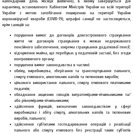
календарний день місяця (включно), в якому завершується дія
карантину, встановленого Кабінетом Міністрів України на всій території
України з метою запобігання поширенню на території України
коронавірусної хвороби (COVID-19), штрафні санкції не застосовуються,
крім санкцій за:
порушення вимог до договорів довгострокового страхування
життя чи договорів страхування в межах недержавного
пенсійного забезпечення, зокрема страхування додаткової пенсії;
відчуження майна, що перебуває у податковій заставі, без згоди
контролюючого органу;
порушення вимог законодавства в частині:
обліку, виробництва, зберігання та транспортування пального,
спирту етилового, алкогольних напоїв та тютюнових виробів;
цільового використання пального, спирту етилового платниками
податків;
обладнання акцизних складів витратомірами-лічильниками та/
або рівномірами-лічильниками;
здійснення функцій, визначених законодавством у сфері
виробництва і обігу спирту, алкогольних напоїв та тютюнових
виробів, пального;
здійснення суб’єктами господарювання операцій з реалізації
пального або спирту етилового без реєстрації таких суб’єктів