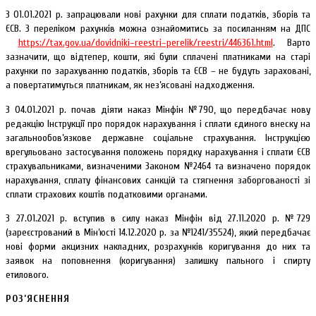
З 01.01.2021 р. запрацювали нові рахунки для сплати податків, зборів та
ЄСВ. З переліком рахунків можна ознайомитись за посиланням на ДПС
https://tax.gov.ua/dovidniki–reestri–perelik/reestri/446361.html
. Варто
зазначити, що відтепер, кошти, які були сплачені платниками на старі
рахунки по зарахуванню податків, зборів та ЄСВ – не будуть зараховані,
а повертатимуться платникам, як нез’ясовані надходження.
З 04.01.2021 р. почав діяти наказ Мінфін №790, що передбачає нову
редакцію Інструкції про порядок нарахування і сплати єдиного внеску на
загальнообов’язкове державне соціальне страхування. Інструкцією
врегульовано застосування положень порядку нарахування і сплати ЄСВ
страхувальниками, визначеними Законом №2464 та визначено порядок
нарахування, сплату фінансових санкцій та стягнення заборгованості зі
сплати страхових коштів податковими органами.
З 27.01.2021 р. вступив в силу наказ Мінфін від 27.11.2020 р. №729
(зареєстрований в Мін’юсті 14.12.2020 р. за №1241/35524), який передбачає
нові форми акцизних накладних, розрахунків коригування до них та
заявок на поповнення (коригування) залишку пального і спирту
етилового.
РОЗ’ЯСНЕННЯ