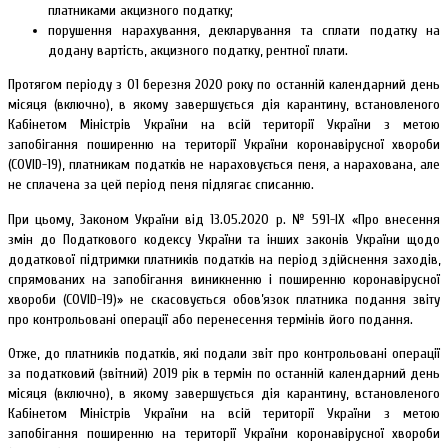
платниками акцизного податку;
порушення нарахування, декларування та сплати податку на
додану вартість, акцизного податку, рентної плати.
Протягом періоду з 01 березня 2020 року по останній календарний день
місяця (включно), в якому завершується дія карантину, встановленого
Кабінетом Міністрів України на всій території України з метою
запобігання поширенню на території України коронавірусної хвороби
(COVID-19), платникам податків не нараховується пеня, а нарахована, але
не сплачена за цей період пеня підлягає списанню.
При цьому, Законом України від 13.05.2020 р. № 591-IX «Про внесення
змін до Податкового кодексу України та інших законів України щодо
додаткової підтримки платників податків на період здійснення заходів,
спрямованих на запобігання виникненню і поширенню коронавірусної
хвороби (COVID-19)» не скасовується обов’язок платника подання звіту
про контрольовані операції або перенесення термінів його подання.
Отже, до платників податків, які подали звіт про контрольовані операції
за податковий (звітний) 2019 рік в термін по останній календарний день
місяця (включно), в якому завершується дія карантину, встановленого
Кабінетом Міністрів України на всій території України з метою
запобігання поширенню на території України коронавірусної хвороби