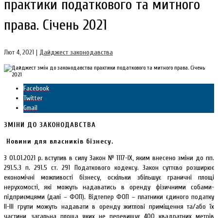
практики податкового та митного
права. Січень 2021
Лют 4, 2021
|
Дайджест законодавства
Facebook
Twitter
Gmail
ЗМІНИ ДО ЗАКОНОДАВСТВА
Новини для власників бізнесу.
З 01.01.2021 р. вступив в силу Закон № 1117-ІХ, яким внесено зміни до пп.
291.5.3 п. 291.5 ст. 291 Податкового кодексу. Закон суттєво розширює
економічні можливості бізнесу, оскільки збільшує граничні площі
нерухомості, які можуть надаватись в оренду фізичними собами-
підприємцями (далі – ФОП). Відтепер ФОП – платники єдиного податку
ІІ-ІІІ групи можуть надавати в оренду житлові приміщення та/або їх
частини, загальна площа яких не перевищує 400 квадратних метрів