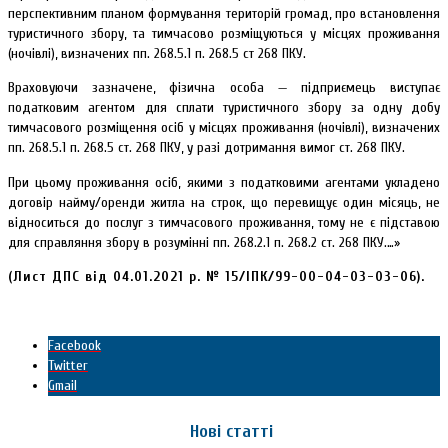
перспективним планом формування територій громад, про встановлення
туристичного збору, та тимчасово розміщуються у місцях проживання
(ночівлі), визначених пп. 268.5.1 п. 268.5 ст 268 ПКУ.
Враховуючи зазначене, фізична особа — підприємець виступає
податковим агентом для сплати туристичного збору за одну добу
тимчасового розміщення осіб у місцях проживання (ночівлі), визначених
пп. 268.5.1 п. 268.5 ст. 268 ПКУ, у разі дотримання вимог ст. 268 ПКУ.
При цьому проживання осіб, якими з податковими агентами укладено
договір найму/оренди житла на строк, що перевищує один місяць, не
відноситься до послуг з тимчасового проживання, тому не є підставою
для справляння збору в розумінні пп. 268.2.1 п. 268.2 ст. 268 ПКУ.…»
(Лист ДПС від 04.01.2021 р. № 15/ІПК/99-00-04-03-03-06).
Facebook
Twitter
Gmail
Нові статті