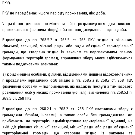
ПКУ).
ПКУ не передбачає іншого періоду проживання, ніж доба.
У разі погодинного розміщення збір розраховується для кожного
проживаючого (платника збору) з базою оподаткування — одна доба.
Відповідно до пп. 268.5.2 п. 268.5 ст. 268 ПКУ згідно з рішенням
сільської, селищної, міської ради або ради об’єднаної територіальної
громади, що створена згідно із законом та перспективним планом
формування територій громад, справляння збору може здійснюватися
такими податковими агентами:
а) юридичними особами, філіями, відділеннями, іншими відокремленими
підрозділами юридичних осіб згідно з пп. 268.7.2 п. 268.7 ст. 268 ПКУ,
фізичними особами — підприємцями, які надають послуги з тимчасового
розміщення осіб у місцях проживання (ночівлі), визначених пп. 268.5.1 п.
268.5 ст. 268 ПКУ
Відповідно до пп. 268.2.1 п. 268.2 ст. 268 ПКУ платниками збору є
громадяни України, іноземці, а також особи без громадянства, які
прибувають на територію адміністративно-територіальної одиниці, на
якій діє рішення сільської, селищної, міської ради або ради об’єднаної
територіальної громади, що створена згідно із законом та