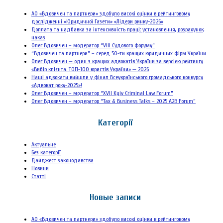
АО «Вдовичен та партнери» здобуло високі оцінки в рейтинговому
дослідженні «Юридичної Газети» «Лідери ринку-2026»
Доплата та надбавка за інтенсивність праці: установлення, розрахунок,
наказ
Олег Вдовичен – модератор “VIII Судового форуму”
“Вдовичен та партнери” – серед 50-ти кращих юридичних фірм України
Олег Вдовичен — один з кращих адвокатів України за версією рейтингу
«Вибір клієнта. ТОП-100 юристів України» — 2026
Наші адвокати вийшли у фінал Всеукраїнського громадського конкурсу
«Адвокат року-2025»!
Олег Вдовичен – модератор “XVII Kyiv Criminal Law Forum”
Олег Вдовичен – модератор “Tax & Business Talks – 2025 A2B Forum”
Категорії
Актуальне
Без категорії
Дайджест законодавства
Новини
Статті
Новые записи
АО «Вдовичен та партнери» здобуло високі оцінки в рейтинговому