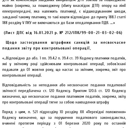
майно (зокрема, за пошкоджену (збиту внаслідок ДТП) опору на лінії
електропередачі, яка належить платнику), є відшкодуванням шкоди,
завданої такому платнику, то такі кошти відповідно до пункту 188.1 статті
188 розділу V ПКУ не включаються до бази оподаткування ПДВ. ….»
(Лист ДПС від 16.01.2021 р. № 212/ІПК/99-00-21-03-02-06)
Щодо застосування штрафних санкцій за несвоєчасне
подання звіту про контрольовані операції,
«…Відповідно до абз. 1 пп. 39.4.2 п. 39.4 ст. 39 Кодексу платники податків,
які у звітному році здійснювали контрольовані операції, зобов’язані
подавати до 01 жовтня року, що настає за звітним, зокрема, звіт про
контрольовані операції.
Відповідальність за неподання або несвоєчасне подання податкової
звітності передбачена ст. 120 Кодексу. Пунктом 120.6 ст. 120 Кодексу
визначено, що несвоєчасне подання платником податків, зокрема, звіту
про контрольовані операції тягне за собою накладення штрафу
Поряд з цим, п. 521 підрозділу 10 розділу ХХ «Перехідні положення»
Кодексу визначено, що за порушення податкового законодавства,
вчинені протягом періоду з 01 березня 2020 року по останній