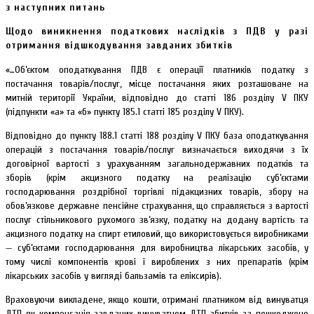
з наступних питань
Щодо виникнення податкових наслідків з ПДВ у разі
отримання відшкодування завданих збитків
«…Об’єктом оподаткування ПДВ є операції платників податку з
постачання товарів/послуг, місце постачання яких розташоване на
митній території України, відповідно до статті 186 розділу V ПКУ
(підпункти «а» та «б» пункту 185.1 статті 185 розділу V ПКУ).
Відповідно до пункту 188.1 статті 188 розділу V ПКУ база оподаткування
операцій з постачання товарів/послуг визначається виходячи з їх
договірної вартості з урахуванням загальнодержавних податків та
зборів (крім акцизного податку на реалізацію суб’єктами
господарювання роздрібної торгівлі підакцизних товарів, збору на
обов’язкове державне пенсійне страхування, що справляється з вартості
послуг стільникового рухомого зв’язку, податку на додану вартість та
акцизного податку на спирт етиловий, що використовується виробниками
— суб’єктами господарювання для виробництва лікарських засобів, у
тому числі компонентів крові і вироблених з них препаратів (крім
лікарських засобів у вигляді бальзамів та еліксирів).
Враховуючи викладене, якщо кошти, отримані платником від винуватця
ДТП як компенсація завданих винуватцем ДТП збитків за пошкоджене