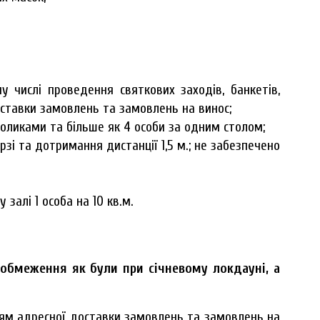
у числі проведення святкових заходів, банкетів,
доставки замовлень та замовлень на винос;
толиками та більше як 4 особи за одним столом;
зі та дотримання дистанції 1,5 м.; не забезпечено
залі 1 особа на 10 кв.м.
 обмеження як були при січневому локдауні, а
нням адресної доставки замовлень та замовлень на