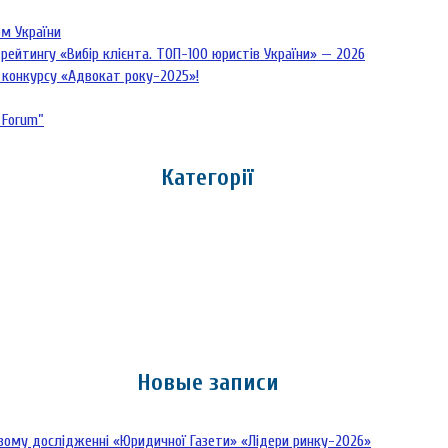
рм України
рейтингу «Вибір клієнта. ТОП-100 юристів України» — 2026
 конкурсу «Адвокат року-2025»!
 Forum”
Категорії
Новые записи
овому дослідженні «Юридичної Газети» «Лідери ринку-2026»