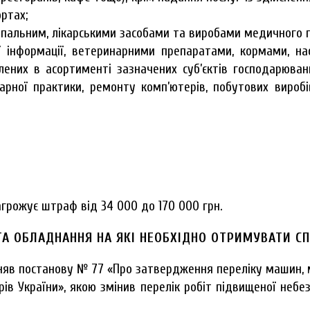
ртах;
 пальним, лікарськими засобами та виробами медичного пр
ї інформації, ветеринарними препаратами, кормами, на
лених в асортименті зазначених суб’єктів господарюва
нарної практики, ремонту комп’ютерів, побутових вироб
грожує штраф від 34 000 до 170 000 грн.
 ТА ОБЛАДНАННЯ НА ЯКІ НЕОБХІДНО ОТРИМУВАТИ С
ийняв постанову № 77 «Про затвердження переліку машин, 
рів України», якою змінив перелік робіт підвищеної неб