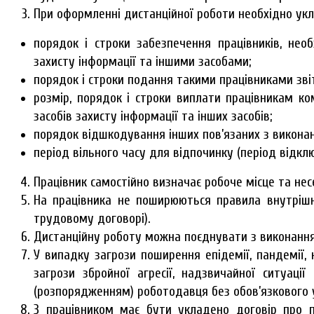
При оформленні дистанційної роботи необхідно ук
порядок і строки забезпечення працівників, нео
захисту інформації та іншими засобами;
порядок і строки подання такими працівниками зві
розмір, порядок і строки виплати працівникам ко
засобів захисту інформації та інших засобів;
порядок відшкодування інших пов’язаних з викона
період вільного часу для відпочинку (період відкл
Працівник самостійно визначає робоче місце та нес
На працівника не поширюються правила внутрішн
трудовому договорі).
Дистанційну роботу можна поєднувати з виконання
У випадку загрози поширення епідемії, пандемії, 
загрози збройної агресії, надзвичайної ситуац
(розпорядженням) роботодавця без обов’язкового 
З працівником має бути укладено договір про по