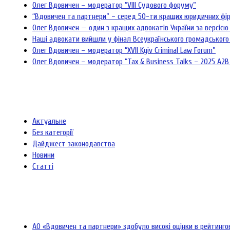
Олег Вдовичен – модератор “VIII Судового форуму”
“Вдовичен та партнери” – серед 50-ти кращих юридичних фі
Олег Вдовичен — один з кращих адвокатів України за версією 
Наші адвокати вийшли у фінал Всеукраїнського громадського
Олег Вдовичен – модератор “XVII Kyiv Criminal Law Forum”
Олег Вдовичен – модератор “Tax & Business Talks – 2025 A2B
Актуальне
Без категорії
Дайджест законодавства
Новини
Статті
АО «Вдовичен та партнери» здобуло високі оцінки в рейтинг