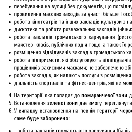
перебування на вулиці без документів, що посвідч
проведення масових заходів за участі більше 1 особ
робота кінотеатрів та інших закладів культури з н
дискотеки та робота розважальних закладів (нічних
робота закладів громадського харчування (рестор
майстер-класів, публічних подій тощо, а також їх 
розміщення відвідувачів закладів громадського ха
робота підприємств, які обслуговують відвідувачів
працівників захисними масками; не забезпечено збі
робота закладів, як надають послуги з розміщення 
діяльність спортзалів та фітнес-центрів, які не мо
На території, яка попадає до
помаранчевої зони
д
Встановлення
зеленої зони
дає змогу переглянути
У випадку встановлення на певній території
черв
саме буде заборонено:
робота закладів громадського харчування (барів, 