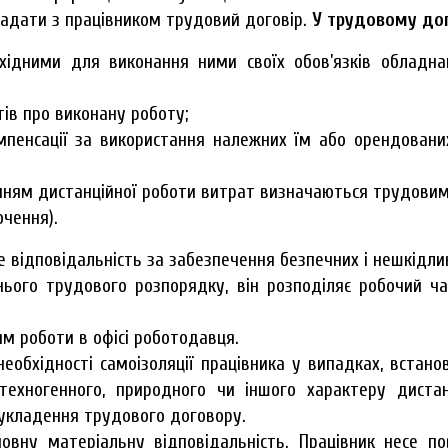
ладати з працівником трудовий договір.
У трудовому дог
бхідними для виконання ними своїх обов’язків обладн
тів про виконану роботу;
мпенсації за використання належних їм або орендовани
нням дистанційної роботи витрат визначаються трудовим
ючення).
е відповідальність за забезпечення безпечних і нешкідли
ього трудового розпорядку, він розподіляє робочий ча
м роботи в офісі роботодавця.
необхідності самоізоляції працівника у випадках, встан
ії техногенного, природного чи іншого характеру дис
укладення трудового договору.
вну матеріальну відповідальність. Працівник несе по