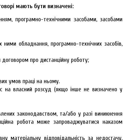
оворі мають бути визначені:
анням, програмно-технічними засобами, засобами
х ними обладнання, програмно-технічних засобів,
 договором про дистанційну роботу;
вих умов праці на ньому.
с на власний розсуд (якщо інше не визначено у
овлених законодавством, та/або у разі виникнення
танційна робота може запроваджуватися наказом
вну матеріальну відповідальність за недостачу,