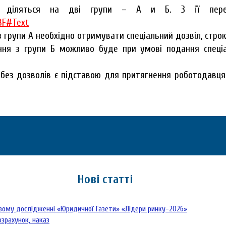
ер діляться на дві групи – А и Б. З її перел
BF#Text
групи А необхідно отримувати спеціальний дозвіл, строк д
ня з групи Б можливо буде при умові подання спеціа
без дозволів є підставою для притягнення роботодавця д
Нові статті
овому дослідженні «Юридичної Газети» «Лідери ринку-2026»
озрахунок, наказ