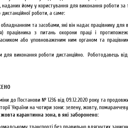
 наданих йому у користування для виконання роботи за 
дистанційної роботи, а саме:
обладнанням та засобами, які він надає працівнику для в
ня) працівника з питань охорони праці і протипожеж
ласником або уповноваженим ним органом та працівни
 для виконання роботи дистанційно. Роботодавець відп
ЖЕНО
 зміни до Постанови № 1236 від 09.12.2020 року та продовж
орії України на чотири зони: зелену, жовту, помаранчеву
а
жовта карантинна зона, в які заборонено:
ромадському транспорті без правильно вдягнутих захисни