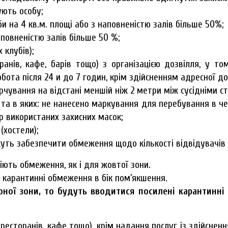
ують особу;
и на 4 кв.м. площі або з наповненістю залів більше 50%;
аповненістю залів більше 50 %;
 клубів);
анів, кафе, барів тощо) з організацією дозвілля, у том
робота після 24 и до 7 годин, крім здійсненням адресної 
рчування на відстані меншій ніж 2 метри між сусідніми с
 та в яких: не нанесено маркування для перебування в чер
р використаних захисних масок;
(хостели);
жуть забезпечити обмеження щодо кількості відвідувачів у 
іють обмеження, як і для жовтої зони.
 карантинні обмеження в бік пом’якшення.
оної зони, то будуть вводитися посилені карантинні
ресторанів, кафе тощо), крім надання послуг із здійсне