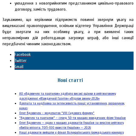
укладення з новоприйнятим представником цивільно-правового
договору, замість трудового.
Зауважимо, що керівники підприємств повинні звернути увагу на
вищевказані правопорушення, оскільки відтепер Управління Держпраці
буде звертати на них особливу увагу, а при виявлені таких
неправомірних дій роботодавцю загрожує штраф, або інші санкції
передбачені чинним законодавством.
Facebook
Twitter
Gmail
Нові статті
АО «Вдовичен та партнери» здобуло високі оцінки в рейтинговому
дослідженні «Юридичної Газети» «Лідери ринку-2026»
Доплата та надбавка за інтенсивність праці: установлення, розрахунок,
наказ
Олег Вдовичен – модератор “VIII Судового форуму”
“Вдовичен та партнери” – серед 50-ти кращих юридичних фірм України
Олег Вдовичен — один з кращих адвокатів України за версією рейтингу
«Вибір клієнта. ТОП-100 юристів України» — 2026
Наші адвокати вийшли у фінал Всеукраїнського громадського конкурсу