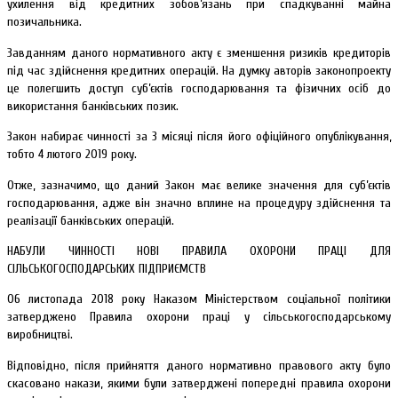
ухилення від кредитних зобов’язань при спадкуванні майна
позичальника.
Завданням даного нормативного акту є зменшення ризиків кредиторів
під час здійснення кредитних операцій. На думку авторів законопроекту
це полегшить доступ суб’єктів господарювання та фізичних осіб до
використання банківських позик.
Закон набирає чинності за 3 місяці після його офіційного опублікування,
тобто 4 лютого 2019 року.
Отже, зазначимо, що даний Закон має велике значення для суб’єктів
господарювання, адже він значно вплине на процедуру здійснення та
реалізації банківських операцій.
НАБУЛИ ЧИННОСТІ НОВІ ПРАВИЛА ОХОРОНИ ПРАЦІ ДЛЯ
СІЛЬСЬКОГОСПОДАРСЬКИХ ПІДПРИЄМСТВ
06 листопада 2018 року Наказом Міністерством соціальної політики
затверджено Правила охорони праці у сільськогосподарському
виробництві.
Відповідно, після прийняття даного нормативно правового акту було
скасовано накази, якими були затверджені попередні правила охорони