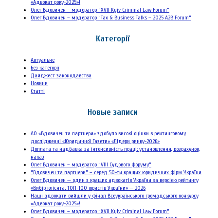
«Адвокат року-2025»!
Олег Вдовичен – модератор “XVII Kyiv Criminal Law Forum”
Олег Вдовичен – модератор “Tax & Business Talks – 2025 A2B Forum”
Категорії
Актуальне
Без категорії
Дайджест законодавства
Новини
Статті
Новые записи
АО «Вдовичен та партнери» здобуло високі оцінки в рейтинговому
дослідженні «Юридичної Газети» «Лідери ринку-2026»
Доплата та надбавка за інтенсивність праці: установлення, розрахунок,
наказ
Олег Вдовичен – модератор “VIII Судового форуму”
“Вдовичен та партнери” – серед 50-ти кращих юридичних фірм України
Олег Вдовичен — один з кращих адвокатів України за версією рейтингу
«Вибір клієнта. ТОП-100 юристів України» — 2026
Наші адвокати вийшли у фінал Всеукраїнського громадського конкурсу
«Адвокат року-2025»!
Олег Вдовичен – модератор “XVII Kyiv Criminal Law Forum”