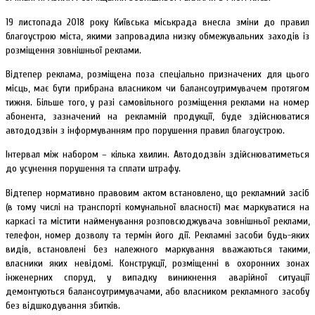
19 листопада 2018 року Київська міськрада внесла зміни до правил
благоустрою міста, якими запровадила низку обмежувальних заходів із
розміщення зовнішньої реклами.
Відтепер реклама, розміщена поза спеціально призначених для цього
місць, має бути прибрана власником чи балансоутримувачем протягом
тижня. Більше того, у разі самовільного розміщення реклами на номер
абонента, зазначений на рекламній продукції, буде здійснюватися
автододзвін з інформуванням про порушення правил благоустрою.
Інтервал між набором – кілька хвилин. Автододзвін здійснюватиметься
до усунення порушення та сплати штрафу.
Відтепер нормативно правовим актом встановлено, що рекламний засіб
(в тому числі на транспорті комунальної власності) має маркуватися на
каркасі та містити найменування розповсюджувача зовнішньої реклами,
телефон, номер дозволу та термін його дії. Рекламні засоби будь-яких
видів, встановлені без належного маркування вважаються такими,
власники яких невідомі. Конструкції, розміщенні в охоронних зонах
інженерних споруд, у випадку виникнення аварійної ситуації
демонтуються балансоутримувачами, або власником рекламного засобу
без відшкодування збитків.