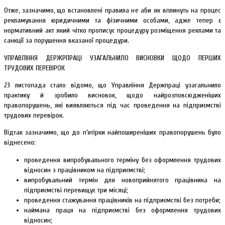
Отже, зазначимо, що встановлені правила не аби як вплинуть на процес
рекламування юридичними та фізичними особами, адже тепер є
нормативний акт який чітко прописує процедуру розміщення реклами та
санкції за порушення вказаної процедури.
УПРАВЛІННЯ ДЕРЖРПРАЦІ УЗАГАЛЬНИЛО ВИСНОВКИ ЩОДО ПЕРШИХ
ТРУДОВИХ ПЕРЕВІРОК
23 листопада стало відомо, що Управління Держпраці узагальнило
практику й зробило висновок, щодо найрозповсюдженіших
правопорушень, які виявляються під час проведення на підприємстві
трудових перевірок.
Відтак зазначимо, що до п’ятірки найпоширеніших правопорушень було
віднесено:
проведення випробувального терміну без оформлення трудових
відносин з працівником на підприємстві;
випробувальний термін для новоприйнятого працівника на
підприємстві перевищує три місяці;
проведення стажування працівників на підприємстві без потреби;
наймана праця на підприємстві без оформлення трудових
відносин;