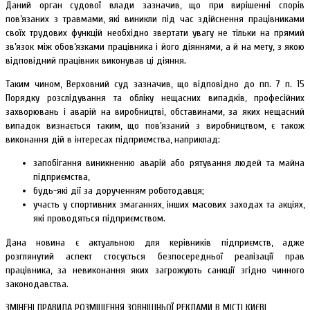
Даний орган судової влади зазначив, що при вирішенні спорів
пов’язаних з травмами, які виникли під час здійснення працівниками
своїх трудових функцій необхідно звертати увагу не тільки на прямий
зв’язок між обов’язками працівника і його діяннями, а й на мету, з якою
відповідний працівник виконував ці діяння.
Таким чином, Верховний суд зазначив, що відповідно до пп. 7 п. 15
Порядку розслідування та обліку нещасних випадків, професійних
захворювань і аварій на виробництві, обставинами, за яких нещасний
випадок визнається таким, що пов’язаний з виробництвом, є також
виконання дій в інтересах підприємства, наприклад:
запобігання виникненню аварій або рятування людей та майна
підприємства,
будь-які дії за дорученням роботодавця;
участь у спортивних змаганнях, інших масових заходах та акціях,
які проводяться підприємством.
Дана новина є актуальною для керівників підприємств, адже
розглянутий аспект стосується безпосередньої реалізації прав
працівника, за невиконання яких загрожують санкції згідно чинного
законодавства.
ЗМІНЕНІ ПРАВИЛА РОЗМІЩЕННЯ ЗОВНІШНЬОЇ РЕКЛАМИ В МІСТІ КИЄВІ