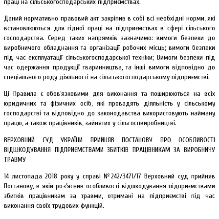
праці на сільськогосподарських підприємствах.
Даний нормативно правовий акт закріпив в собі всі необхідні норми, які
встановлюються для гідної праці на підприємствах в сфері сільського
господарства. Серед таких напрямків зазначимо: вимоги безпеки до
виробничого обладнання та організації робочих місць; вимоги безпеки
під час експлуатації сільськогосподарської техніки; Вимоги безпеки під
час одержання продукції тваринництва, та інші вимоги відповідно до
спеціального роду діяльності на сільськогосподарському підприємстві.
Ці Правила є обов’язковими для виконання та поширюються на всіх
юридичних та фізичних осіб, які провадять діяльність у сільському
господарстві та відповідно до законодавства використовують найману
працю, а також працівників, зайнятих у сільгоспвиробництві.
ВЕРХОВНИЙ СУД УКРАЇНИ ПРИЙНЯВ ПОСТАНОВУ ПРО ОСОБЛИВОСТІ
ВІДШКОДУВАННЯ ПІДПРИЄМСТВАМИ ЗБИТКІВ ПРАЦІВНИКАМ ЗА ВИРОБНИЧУ
ТРАВМУ
14 листопада 2018 року у справі №242/3471/17 Верховний суд прийняв
Постанову, в якій роз’яснив особливості відшкодування підприємствами
збитків працівникам за травми, отримані на підприємстві під час
виконання своїх трудових функцій.