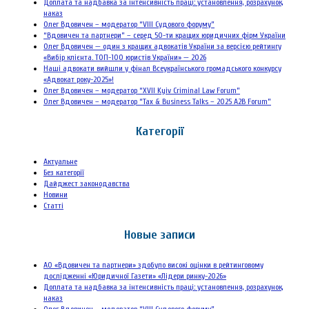
Доплата та надбавка за інтенсивність праці: установлення, розрахунок,
наказ
Олег Вдовичен – модератор “VIII Судового форуму”
“Вдовичен та партнери” – серед 50-ти кращих юридичних фірм України
Олег Вдовичен — один з кращих адвокатів України за версією рейтингу
«Вибір клієнта. ТОП-100 юристів України» — 2026
Наші адвокати вийшли у фінал Всеукраїнського громадського конкурсу
«Адвокат року-2025»!
Олег Вдовичен – модератор “XVII Kyiv Criminal Law Forum”
Олег Вдовичен – модератор “Tax & Business Talks – 2025 A2B Forum”
Категорії
Актуальне
Без категорії
Дайджест законодавства
Новини
Статті
Новые записи
АО «Вдовичен та партнери» здобуло високі оцінки в рейтинговому
дослідженні «Юридичної Газети» «Лідери ринку-2026»
Доплата та надбавка за інтенсивність праці: установлення, розрахунок,
наказ