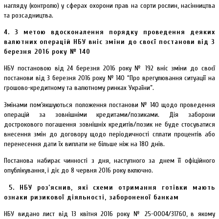
нагляду (контролю) у сферах охорони прав на сорти рослин, насінництва
та розсадництва.
4.
З метою вдосконалення порядку проведення деяких
валютних операцій НБУ вніс зміни до своєї постанови від 3
березня 2016 року № 140
НБУ постановою від 24 березня 2016 року № 192 вніс зміни до своєї
постанови від 3 березня 2016 року № 140 “Про врегулювання ситуації на
грошово-кредитному та валютному ринках України”.
Змінами пом’якшуються положення постанови № 140 щодо проведення
операцій за зовнішніми кредитами/позиками. Дія заборони
дострокового погашення зовнішніх кредитів/позик не буде стосуватися
внесення змін до договору щодо періодичності сплати процентів або
перенесення дати їх виплати не більше ніж на 180 днів.
Постанова набирає чинності з дня, наступного за днем її офіційного
опублікування, і діє до 8 червня 2016 року включно.
5.
НБУ роз’яснив, які схеми отримання готівки мають
ознаки ризикової діяльності, забороненої банкам
НБУ видано лист від 13 квітня 2016 року № 25-0004/31760, в якому