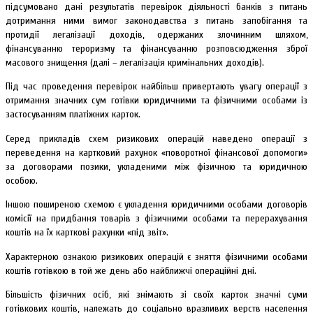
підсумовано дані результатів перевірок діяльності банків з питань
дотримання ними вимог законодавства з питань запобігання та
протидії легалізації доходів, одержаних злочинним шляхом,
фінансуванню тероризму та фінансуванню розповсюдження зброї
масового знищення (далі – легалізація кримінальних доходів).
Під час проведення перевірок найбільш привертають увагу операції з
отримання значних сум готівки юридичними та фізичними особами із
застосуванням платіжних карток.
Серед прикладів схем ризикових операцій наведено операції з
переведення на картковий рахунок «поворотної фінансової допомоги»
за договорами позики, укладеними між фізичною та юридичною
особою.
Іншою поширеною схемою є укладення юридичними особами договорів
комісії на придбання товарів з фізичними особами та перерахування
коштів на їх карткові рахунки «під звіт».
Характерною ознакою ризикових операцій є зняття фізичними особами
коштів готівкою в той же день або найближчі операційні дні.
Більшість фізичних осіб, які знімають зі своїх карток значні суми
готівкових коштів, належать до соціально вразливих верств населення