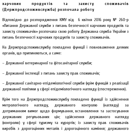
харчових продуктів та захисту споживачів
(Держпродспоживслужба) розпочала роботу
Відповідно до розпорядження КМУ від 6 квітня 2016 року № 260-р
«Питання Державної служби з питань безпечності харчових продуктів та
захисту споживачів» розпочала свою роботу Державна служба України з
питань безпечності харчових продуктів та захисту споживачів.
На Держпродспоживслужбу покладено функції і повноваження деяких
органів, що припиняються, а саме:
– Державної ветеринарної та фітосанітарної служби;
– Державної інспекції з питань захисту прав споживачів;
– Державної санітарно-епідеміологічної служби (крім функцій з реалізації
державної політики у сфері епідеміологічного нагляду (спостереження).
Крім того на Держпродспоживслужбу покладено функції із здійснення
метрологічного нагляду, державного контролю (нагляду) за
дотриманням вимог щодо формування, встановлення та застосування
державних регульованих цін; здійснення державного нагляду
(контролю) у сфері туризму та курортів; із захисту прав споживачів
виробів з дорогоцінних металів і дорогоцінного каміння; державного