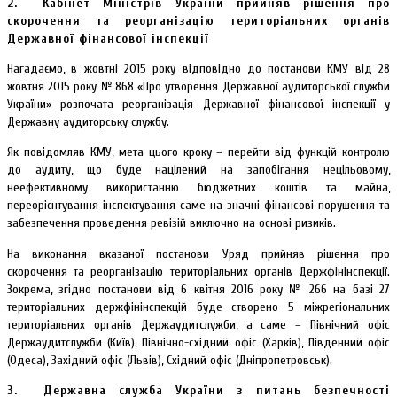
2.
Кабінет Міністрів України прийняв рішення про
скорочення та реорганізацію територіальних органів
Державної фінансової інспекції
Нагадаємо, в жовтні 2015 року відповідно до постанови КМУ від 28
жовтня 2015 року № 868 «Про утворення Державної аудиторської служби
України» розпочата реорганізація Державної фінансової інспекції у
Державну аудиторську службу.
Як повідомляв КМУ, мета цього кроку – перейти від функцій контролю
до аудиту, що буде націлений на запобігання нецільовому,
неефективному використанню бюджетних коштів та майна,
переорієнтування інспектування саме на значні фінансові порушення та
забезпечення проведення ревізій виключно на основі ризиків.
На виконання вказаної постанови Уряд прийняв рішення про
скорочення та реорганізацію територіальних органів Держфінінспекції.
Зокрема, згідно постанови від 6 квітня 2016 року № 266 на базі 27
територіальних держфінінспекцій буде створено 5 міжрегіональних
територіальних органів Держаудитслужби, а саме – Північний офіс
Держаудитслужби (Київ), Північно-східний офіс (Харків), Південний офіс
(Одеса), Західний офіс (Львів), Східний офіс (Дніпропетровськ).
3.
Державна служба України з питань безпечності