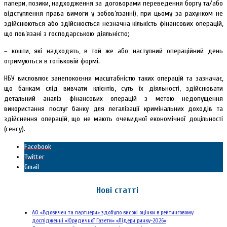
папери, позики, надходження за договорами переведення боргу та/або
відступлення права вимоги у зобов’язанні), при цьому за рахунком не
здійснюються або здійснюється незначна кількість фінансових операцій,
що пов’язані з господарською діяльністю;
– кошти, які надходять, в той же або наступний операційний день
отримуються в готівковій формі.
НБУ висловлює занепокоєння масштабністю таких операцій та зазначає,
що банкам слід вивчати клієнтів, суть їх діяльності, здійснювати
детальний аналіз фінансових операцій з метою недопущення
використання послуг банку для легалізації кримінальних доходів та
здійснення операцій, що не мають очевидної економічної доцільності
(сенсу).
Facebook
Twitter
Gmail
Нові статті
АО «Вдовичен та партнери» здобуло високі оцінки в рейтинговому
дослідженні «Юридичної Газети» «Лідери ринку-2026»