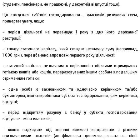
(студенти, пенсіонери, не працюючі, у декретній відпустці тощо).
Що стосується суб’єктів господарювання – учасників ризикових схем,
привертає увагу, якщо:
– період діяльності не перевищує 1 року з дня його державної
реєстрації;
– сплату статутного капіталу, який складає незначну суму (наприклад,
1 000 грн.), передбачено впродовж першого року діяльності;
– статутний капітал є незначним в порівнянні з обсягами отримуваних
готівкою коштів або коштів, перераховуваних іншим особам з подальшим
отриманням готівки;
– одна особа є засновником та одночасно керівником та/або
бухгалтером, інші співробітники суб’єкта господарювання, крім керівника,
відсутні;
– перед відкриттям рахунку в банку у суб’єкта господарювання
відбулась зміна власників;
– кошти надходять від значної кількості контрагентів з різними
призначеннями платежів (як фінансова допомога, сплата за цінні