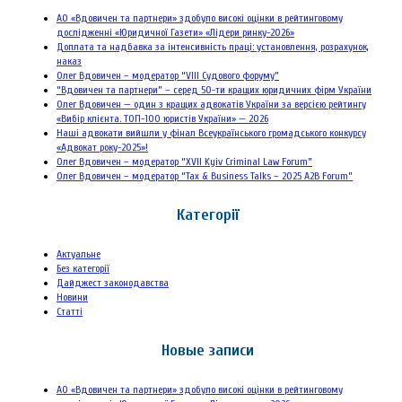
АО «Вдовичен та партнери» здобуло високі оцінки в рейтинговому
дослідженні «Юридичної Газети» «Лідери ринку-2026»
Доплата та надбавка за інтенсивність праці: установлення, розрахунок,
наказ
Олег Вдовичен – модератор “VIII Судового форуму”
“Вдовичен та партнери” – серед 50-ти кращих юридичних фірм України
Олег Вдовичен — один з кращих адвокатів України за версією рейтингу
«Вибір клієнта. ТОП-100 юристів України» — 2026
Наші адвокати вийшли у фінал Всеукраїнського громадського конкурсу
«Адвокат року-2025»!
Олег Вдовичен – модератор “XVII Kyiv Criminal Law Forum”
Олег Вдовичен – модератор “Tax & Business Talks – 2025 A2B Forum”
Категорії
Актуальне
Без категорії
Дайджест законодавства
Новини
Статті
Новые записи
АО «Вдовичен та партнери» здобуло високі оцінки в рейтинговому