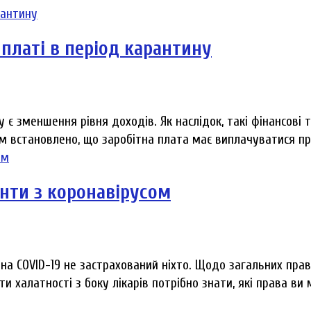
платі в період карантину
у є зменшення рівня доходів. Як наслідок, такі фінансові
 встановлено, що заробітна плата має виплачуватися пра
єнти з коронавірусом
на COVID-19 не застрахований ніхто. Щодо загальних прав
 халатності з боку лікарів потрібно знати, які права ви м