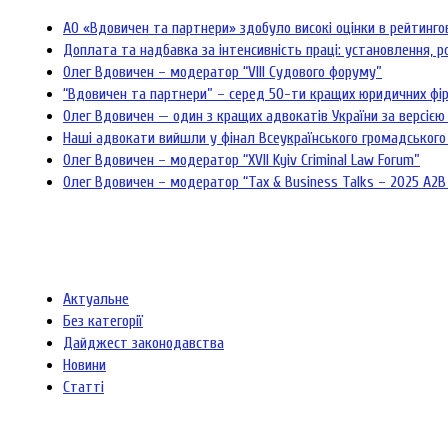
АО «Вдовичен та партнери» здобуло високі оцінки в рейтинг
Доплата та надбавка за інтенсивність праці: установлення, р
Олег Вдовичен – модератор “VIII Судового форуму”
“Вдовичен та партнери” – серед 50-ти кращих юридичних фі
Олег Вдовичен — один з кращих адвокатів України за версією 
Наші адвокати вийшли у фінал Всеукраїнського громадського
Олег Вдовичен – модератор “XVII Kyiv Criminal Law Forum”
Олег Вдовичен – модератор “Tax & Business Talks – 2025 A2B
Актуальне
Без категорії
Дайджест законодавства
Новини
Статті