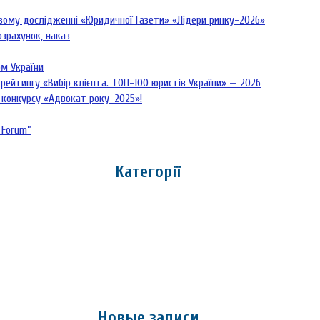
овому дослідженні «Юридичної Газети» «Лідери ринку-2026»
озрахунок, наказ
рм України
рейтингу «Вибір клієнта. ТОП-100 юристів України» — 2026
 конкурсу «Адвокат року-2025»!
 Forum”
Категорії
Новые записи