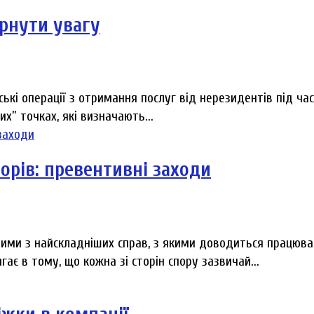
ернути увагу
ські операції з отримання послуг від нерезидентів під ча
х” точках, які визначають...
орів: превентивні заходи
ними з найскладніших справ, з якими доводиться працюва
ає в тому, що кожна зі сторін спору зазвичай...