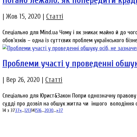
Погано лежало: як попередити крад
|
Жов 15, 2020
|
Статті
Спеціально для Mind.ua Чому і як зникає майно й до чо
обов’язків – одна із суттєвих проблем українського бізн
Проблеми участі у проведенні обшуку
|
Вер 26, 2020
|
Статті
Спеціально для Юрист&Закон Попри однозначну правову 
судді про дозвіл на обшук житла чи іншого володіння о
14 з 37
37
«
...
12
13
14
15
16
...
20
30
...
»
37