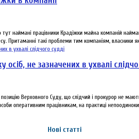
іжки в компанії
го тут наймані працівники Крадіжки майна компаній найм
есу. Притаманні такі проблеми тим компаніям, власники як
 осіб, не зазначених в ухвалі слідчо
позицію Верховного Суду, що слідчий і прокурор не мают
соби оперативним працівникам, на практиці непоодиноким
Нові статті