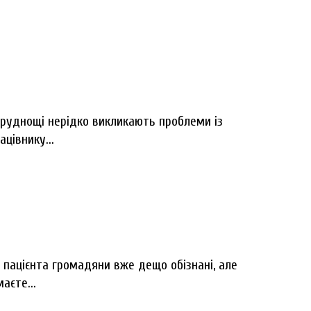
 труднощі нерідко викликають проблеми із
цівнику...
 пацієнта громадяни вже дещо обізнані, але
аєте...