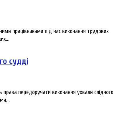
аними працівниками під час виконання трудових
их...
го судді
ь права передоручати виконання ухвали слідчого
и...