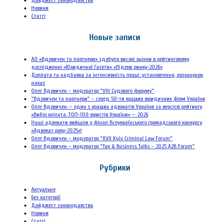
Дайджест законодавства
Новини
Статті
Новые записи
АО «Вдовичен та партнери» здобуло високі оцінки в рейтинговому
дослідженні «Юридичної Газети» «Лідери ринку-2026»
Доплата та надбавка за інтенсивність праці: установлення, розрахунок,
наказ
Олег Вдовичен – модератор “VIII Судового форуму”
“Вдовичен та партнери” – серед 50-ти кращих юридичних фірм України
Олег Вдовичен — один з кращих адвокатів України за версією рейтингу
«Вибір клієнта. ТОП-100 юристів України» — 2026
Наші адвокати вийшли у фінал Всеукраїнського громадського конкурсу
«Адвокат року-2025»!
Олег Вдовичен – модератор “XVII Kyiv Criminal Law Forum”
Олег Вдовичен – модератор “Tax & Business Talks – 2025 A2B Forum”
Рубрики
Актуальне
Без категорії
Дайджест законодавства
Новини
Статті