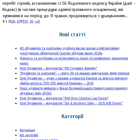
перебіг строків, встановлених ст.56 Податкового кодексу України (далі –
Кодекс) (в частині процедури адміністративного оскарження), які
зупинялися на період до 31 травня, продовжується з урахуванням...
8 з 23
23
«
...
6
7
8
9
10
...
20
...
»
23
Нові статті
АО «Вдовичен та партнери» здобуло високі оцінки в рейтинговому
дослідженні «Юридичної Газети» «Лідери ринку-2026»
Доплата та надбавка за інтенсивність праці: установлення, розрахунок,
наказ
Олег Вдовичен – модератор “VIII Судового форуму”
“Вдовичен та партнери” – серед 50-ти кращих юридичних фірм України
Олег Вдовичен — один з кращих адвокатів України за версією рейтингу
«Вибір клієнта. ТОП-100 юристів України» — 2026
Наші адвокати вийшли у фінал Всеукраїнського громадського конкурсу
«Адвокат року-2025»!
Олег Вдовичен – модератор “XVII Kyiv Criminal Law Forum”
Олег Вдовичен – модератор “Tax & Business Talks – 2025 A2B Forum”
Категорії
Актуальне
Без категорії