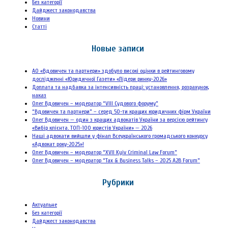
Без категорії
Дайджест законодавства
Новини
Статті
Новые записи
АО «Вдовичен та партнери» здобуло високі оцінки в рейтинговому
дослідженні «Юридичної Газети» «Лідери ринку-2026»
Доплата та надбавка за інтенсивність праці: установлення, розрахунок,
наказ
Олег Вдовичен – модератор “VIII Судового форуму”
“Вдовичен та партнери” – серед 50-ти кращих юридичних фірм України
Олег Вдовичен — один з кращих адвокатів України за версією рейтингу
«Вибір клієнта. ТОП-100 юристів України» — 2026
Наші адвокати вийшли у фінал Всеукраїнського громадського конкурсу
«Адвокат року-2025»!
Олег Вдовичен – модератор “XVII Kyiv Criminal Law Forum”
Олег Вдовичен – модератор “Tax & Business Talks – 2025 A2B Forum”
Рубрики
Актуальне
Без категорії
Дайджест законодавства