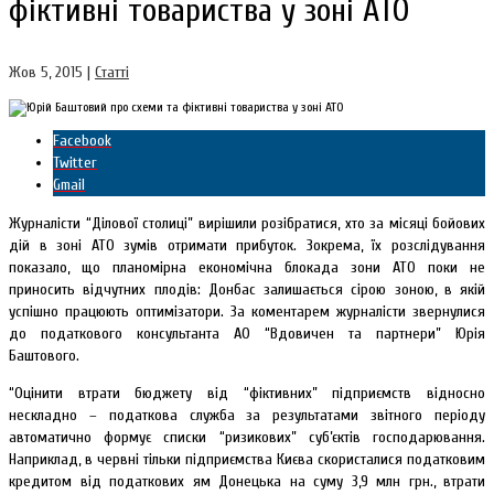
фіктивні товариства у зоні АТО
Жов 5, 2015
|
Статті
Facebook
Twitter
Gmail
Журналісти “Ділової столиці” вирішили розібратися, хто за місяці бойових
дій в зоні АТО зумів отримати прибуток. Зокрема, їх розслідування
показало, що планомірна економічна блокада зони АТО поки не
приносить відчутних плодів: Донбас залишається сірою зоною, в якій
успішно працюють оптимізатори. За коментарем журналісти звернулися
до податкового консультанта АО “Вдовичен та партнери” Юрія
Баштового.
“Оцінити втрати бюджету від “фіктивних” підприємств відносно
нескладно – податкова служба за результатами звітного періоду
автоматично формує списки “ризикових” суб’єктів господарювання.
Наприклад, в червні тільки підприємства Києва скористалися податковим
кредитом від податкових ям Донецька на суму 3,9 млн грн., втрати