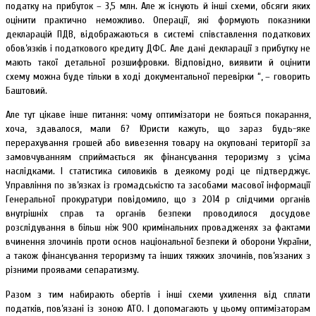
податку на прибуток – 3,5 млн. Але ж існують й інші схеми, обсяги яких
оцінити практично неможливо. Операції, які формують показники
декларацій ПДВ, відображаються в системі співставлення податкових
обов’язків і податкового кредиту ДФС. Але дані декларації з прибутку не
мають такої детальної розшифровки. Відповідно, виявити й оцінити
схему можна буде тільки в ході документальної перевірки “, – говорить
Баштовий.
Але тут цікаве інше питання: чому оптимізатори не бояться покарання,
хоча, здавалося, мали б? Юристи кажуть, що зараз будь-яке
перерахування грошей або вивезення товару на окуповані території за
замовчуванням сприймається як фінансування тероризму з усіма
наслідками. І статистика силовиків в деякому роді це підтверджує.
Управління по зв’язках із громадськістю та засобами масової інформації
Генеральної прокуратури повідомило, що з 2014 р слідчими органів
внутрішніх справ та органів безпеки проводилося досудове
розслідування в більш ніж 900 кримінальних провадженях за фактами
вчинення злочинів проти основ національної безпеки й оборони України,
а також фінансування тероризму та інших тяжких злочинів, пов’язаних з
різними проявами сепаратизму.
Разом з тим набирають обертів і інші схеми ухилення від сплати
податків, пов’язані із зоною АТО. І допомагають у цьому оптимізаторам