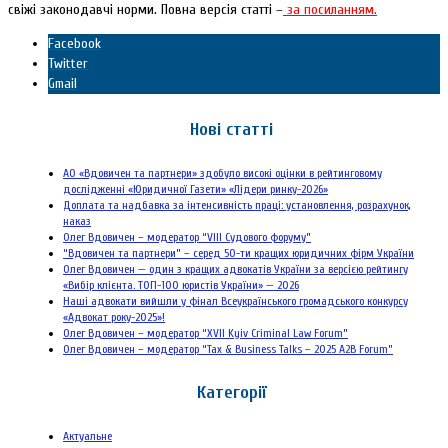
свіжі законодавчі норми. Повна версія статті –
за посиланням.
Facebook
Twitter
Gmail
Нові статті
АО «Вдовичен та партнери» здобуло високі оцінки в рейтинговому
дослідженні «Юридичної Газети» «Лідери ринку-2026»
Доплата та надбавка за інтенсивність праці: установлення, розрахунок,
наказ
Олег Вдовичен – модератор “VIII Судового форуму”
“Вдовичен та партнери” – серед 50-ти кращих юридичних фірм України
Олег Вдовичен — один з кращих адвокатів України за версією рейтингу
«Вибір клієнта. ТОП-100 юристів України» — 2026
Наші адвокати вийшли у фінал Всеукраїнського громадського конкурсу
«Адвокат року-2025»!
Олег Вдовичен – модератор “XVII Kyiv Criminal Law Forum”
Олег Вдовичен – модератор “Tax & Business Talks – 2025 A2B Forum”
Категорії
Актуальне