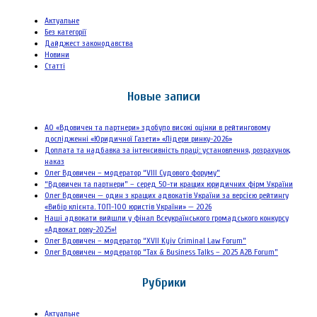
Актуальне
Без категорії
Дайджест законодавства
Новини
Статті
Новые записи
АО «Вдовичен та партнери» здобуло високі оцінки в рейтинговому
дослідженні «Юридичної Газети» «Лідери ринку-2026»
Доплата та надбавка за інтенсивність праці: установлення, розрахунок,
наказ
Олег Вдовичен – модератор “VIII Судового форуму”
“Вдовичен та партнери” – серед 50-ти кращих юридичних фірм України
Олег Вдовичен — один з кращих адвокатів України за версією рейтингу
«Вибір клієнта. ТОП-100 юристів України» — 2026
Наші адвокати вийшли у фінал Всеукраїнського громадського конкурсу
«Адвокат року-2025»!
Олег Вдовичен – модератор “XVII Kyiv Criminal Law Forum”
Олег Вдовичен – модератор “Tax & Business Talks – 2025 A2B Forum”
Рубрики
Актуальне