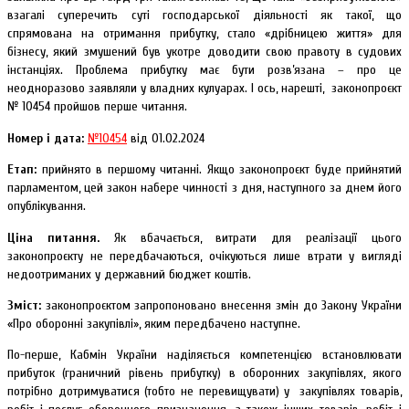
взагалі суперечить суті господарської діяльності як такої, що
спрямована на отримання прибутку, стало «дрібницею життя» для
бізнесу, який змушений був укотре доводити свою правоту в судових
інстанціях. Проблема прибутку має бути розв’язана – про це
неодноразово заявляли у владних кулуарах. І ось, нарешті, законопроєкт
№ 10454 пройшов перше читання.
Номер і дата:
№10454
від 01.02.2024
Етап:
прийнято в першому читанні. Якщо законопроєкт буде прийнятий
парламентом, цей закон набере чинності з дня, наступного за днем його
опублікування.
Ціна питання.
Як вбачається, витрати для реалізації цього
законопроєкту не передбачаються, очікуються лише втрати у вигляді
недоотриманих у державний бюджет коштів.
Зміст:
законопроєктом запропоновано внесення змін до Закону України
«Про оборонні закупівлі», яким передбачено наступне.
По-перше, Кабмін України наділяється компетенцією встановлювати
прибуток (граничний рівень прибутку) в оборонних закупівлях, якого
потрібно дотримуватися (тобто не перевищувати) у закупівлях товарів,