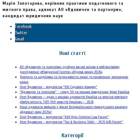
Марія Золотарова, керівник практики податкового та
митного права, адвокат АО «Вдовичен та партнери»,
кандидат юридичних наук
Facebook
Twitter
Gmail
Нові статті
АО «Вдовичен та партнери» здобуло високі оцінки в рейтинговому
дослідженні «Юридичної Газети» «Лідери ринку-2026»
Доплата та надбавка за інтенсивність праці: установлення, розрахунок,
наказ
Олег Вдовичен – модератор “VIII Судового форуму”
“Вдовичен та партнери” – серед 50-ти кращих юридичних фірм України
Олег Вдовичен — один з кращих адвокатів України за версією рейтингу
«Вибір клієнта. ТОП-100 юристів України» — 2026
Наші адвокати вийшли у фінал Всеукраїнського громадського конкурсу
«Адвокат року-2025»!
Олег Вдовичен – модератор “XVII Kyiv Criminal Law Forum”
Олег Вдовичен – модератор “Tax & Business Talks – 2025 A2B Forum”
Категорії