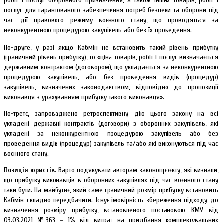
робіт і послуг оборонного призначення, а також інших товарів, робіт і
послуг для гарантованого забезпечення потреб безпеки та оборони під
час дії правового режиму воєнного стану, що проводяться за
неконкурентною процедурою закупівель або без їх проведення.
По-друге, у разі якщо Кабмін не встановить такий рівень прибутку
(граничний рівень прибутку), то «ціна товарів, робіт і послуг визначається
державним контрактом (договором), що укладається за неконкурентною
процедурою закупівель, або без проведення видів (процедур)
закупівель, визначених законодавством, відповідно до пропозиції
виконавця з урахуванням прибутку такого виконавця».
По-третє, запроваджено ретроспективну дію цього закону на всі
укладені державні контрактів (договори) з оборонних закупівель, які
укладені за неконкурентною процедурою закупівель або без
проведення видів (процедур) закупівель та/або які виконуються під час
воєнного стану.
Позиція юристів.
Варто подякувати авторам законопроєкту, які визнали,
що прибутку виконавців в оборонних закупівлях під час воєнного стану
таки бути. На майбутнє, який саме граничний розмір прибутку встановить
Кабмін складно передбачити. Існує імовірність збереження підходу до
визначення розміру прибутку, встановленого постановою КМУ від
03.03.2021 №363 – 1% від витрат на придбання комплектувальних