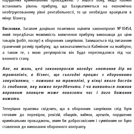
порушених кримінальних проваджень. З іншого боку, якщо Кабмін
встановить рівень прибутку, що базуватиметься на економічно
необґрунтованому рівні рентабельності, то це необхідно врахувати в
мінус бізнесу.
Висновки.
Загалом доцільно позитивно оцінити законопроєкт №10454,
який передбачає можливість включення прибутку виконавця до ціни
товарів (робіт, послуг) в оборонних закупівлях. Залишається під питанням
граничний розмір прибутку, що визначатиметься Кабміном на майбутнє,
а також те, з якою регулярністю він буде переглядатися під час
воєнного стану.
Але, на жаль, цей законопроєкт нагадує «латання дір на
трампліні», а бізнес, що сьогодні працює з оборонними
закупівлями, – лижника на трампліні, у кінці якого басейн
із глибиною, яку важко передбачити. І чи виявиться лижник
вправним плавцем може показати час і його бажання
вижити.
Теперішня практика свідчить, що в оборонних закупівлях слід бути
готовим до перевірок, ревізій, обшуків, виїмок, арештів, порушених
кримінальних проваджень, яким би добросовісним і сумлінним не було
ставлення до виконання оборонного контракту.