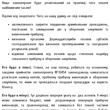
Якщо законопроєкт буде реалізований на практиці, чого чекати
найближчим часом?
Підемо від зворотного. Чого, на нашу думку, не слід очікувати:
автоматичного закриття порушених кримінальних проваджень,
пов’язаних із завищенням цін у оборонних закупівлях із
включенням прибутку;
визнання органами Держаудитслужби позовів суб’єктів
господарювання про визнання протиправними та скасування
результатів ревізії;
відмови замовників від позовів щодо стягнення надміру
сплаченого прибутку в оборонних закупівлях.
Хто буде в плюсі.
Ставка, на наш погляд, робиться на основному;
завдяки прийняттю законопроєкту №10454 законодавець намагається
розв’язати наявну колізію, проблему прибутку виконавців в оборонних
закупівлях, по яким не проводяться тендерні процедури, на користь
бізнесу.
Хто буде в мінусі.
Тут доцільно звернути увагу на два аспекти. У мінусі
може опинитися бюджет, який розраховував повернути прибуток
виконавців, та правоохоронці, які залишаться без певної частини