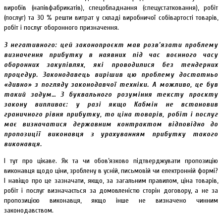
виробів (напівфабрикатів), спецобладнання (спецустатковання), робіт
(послуг) та 30 % решти витрат у складі виробничої собівартості товарів,
робіт і послуг оборонного призначення.
З негативного: цей законопроєкт мав розв’язати проблему
визначення прибутку в наявних під час воєнного часу
оборонних закупівлях, які проводилися без тендерних
процедур. Законодавець вирішив цю проблему достатньо
«дивно» з погляду законодавчої техніки. А можливо, це був
такий задум… З буквального розуміння тексту проєкту
закону випливає: у разі якщо Кабмін не встановив
граничного рівня прибутку, то ціна товарів, робіт і послуг
має визначатися державним контрактом відповідно до
пропозиції виконавця з урахуванням прибутку такого
виконавця.
І тут про цікаве. Як та чи обов’язково підтверджувати пропозицію
виконавця щодо ціни, зроблену в усній, письмовій чи електронній формі?
І навіщо про це зазначати, якщо, за загальним правилом, ціна товарів,
робіт і послуг визначається за домовленістю сторін договору, а не за
пропозицією виконавця, якщо інше не визначено чинним
законодавством.