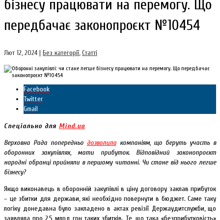
бізнесу працювати на перемогу. Що
передбачає законопроєкт №10454
Лют 12, 2024
|
Без категорії
,
Статті
Facebook
Twitter
Gmail
Спеціально для
Mind.ua
Верховна Рада попередньо
дозволила
компаніям, що беруть участь в
оборонних закупівлях, мати прибуток. Відповідний законопроєкт
народні обранці прийняли в першому читанні. Чи стане від нього легше
бізнесу?
Якщо виконавець в оборонній закупівлі в ціну договору заклав прибуток
– це збитки для держави, які необхідно повернути в бюджет. Саме таку
логіку донедавна було закладено в актах ревізії Держаудитслужби, що
заявляла про 2,5 млрд грн таких збитків. Те, що така «безприбутковість»